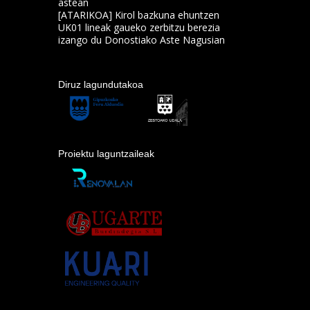
astean
[ATARIKOA] Kirol bazkuna ehuntzen
UK01 lineak gaueko zerbitzu berezia
izango du Donostiako Aste Nagusian
Diruz lagundutakoa
Proiektu laguntzaileak