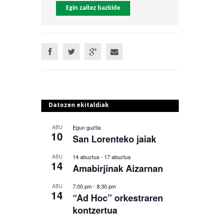
Egin zaitez bazkide
Datozen ekitaldiak
Egun guztia
ABU
10
San Lorenteko jaiak
14 abuztua
-
17 abuztua
ABU
14
Amabirjinak Aizarnan
7:00 pm
-
8:30 pm
ABU
14
“Ad Hoc” orkestraren
kontzertua