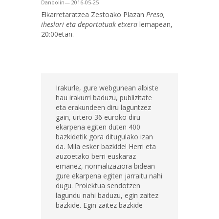
Danbolin— 2016-05-25
Elkarretaratzea Zestoako Plazan
Preso,
iheslari eta deportatuak etxera
lemapean,
20:00etan.
Irakurle, gure webgunean albiste
hau irakurri baduzu, publizitate
eta erakundeen diru laguntzez
gain, urtero 36 euroko diru
ekarpena egiten duten 400
bazkidetik gora ditugulako izan
da. Mila esker bazkide! Herri eta
auzoetako berri euskaraz
emanez, normalizaziora bidean
gure ekarpena egiten jarraitu nahi
dugu. Proiektua sendotzen
lagundu nahi baduzu, egin zaitez
bazkide. Egin zaitez bazkide