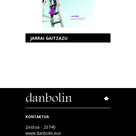
JARRAI GAITZAZU
KONTAKTUA
Zestoa - 20740
www.danbolin.eus