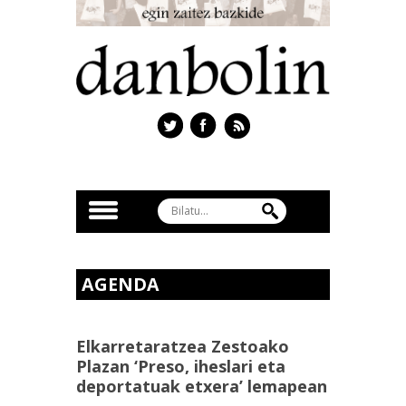
AGENDA
Elkarretaratzea Zestoako
Plazan ‘Preso, iheslari eta
deportatuak etxera’ lemapean