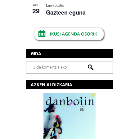
Egun guztia
ABU
29
Gazteen eguna
GIDA
AZKEN ALDIZKARIA