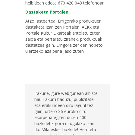
helbidean edota 670 420 048 telefonoan.
Dastaketa Portalen
Atzo, asteartea, Errigorako produktuen
dastaketa izan zen Portalen. AEKk eta
Portale Kultur Elkarteak antolatu zuten
saioa eta bertaratu zirenek, produktuak
dastatzea gain, Errigora zer den hobeto
ulertzeko azalpena jaso zuten.
Irakurle, gure webgunean albiste
hau irakurri baduzu, publizitate
eta erakundeen diru laguntzez
gain, urtero 36 euroko diru
ekarpena egiten duten 400
bazkidetik gora ditugulako izan
da. Mila esker bazkide! Herri eta