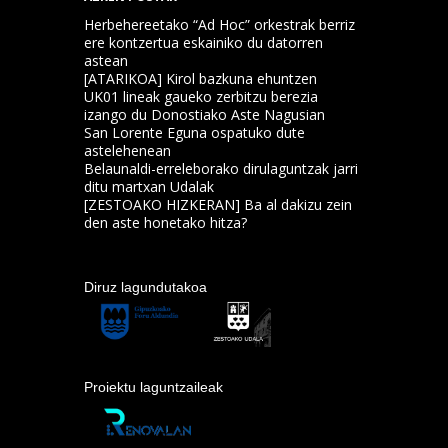
Herbehereetako “Ad Hoc” orkestrak berriz
ere kontzertua eskainiko du datorren
astean
[ATARIKOA] Kirol bazkuna ehuntzen
UK01 lineak gaueko zerbitzu berezia
izango du Donostiako Aste Nagusian
San Lorente Eguna ospatuko dute
astelehenean
Belaunaldi-erreleborako dirulaguntzak jarri
ditu martxan Udalak
[ZESTOAKO HIZKERAN] Ba al dakizu zein
den aste honetako hitza?
Diruz lagundutakoa
Proiektu laguntzaileak