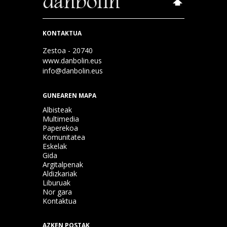
KONTAKTUA
Zestoa - 20740
www.danbolin.eus
info@danbolin.eus
GUNEAREN MAPA
Albisteak
Multimedia
Paperekoa
Komunitatea
Eskelak
Gida
Argitalpenak
Aldizkariak
Liburuak
Nor gara
Kontaktua
AZKEN POSTAK