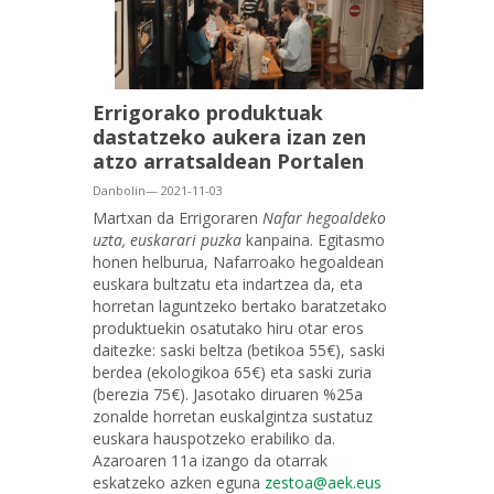
Errigorako produktuak
dastatzeko aukera izan zen
atzo arratsaldean Portalen
Danbolin— 2021-11-03
Martxan da Errigoraren
Nafar hegoaldeko
uzta, euskarari puzka
kanpaina. Egitasmo
honen helburua, Nafarroako hegoaldean
euskara bultzatu eta indartzea da, eta
horretan laguntzeko bertako baratzetako
produktuekin osatutako hiru otar eros
daitezke: saski beltza (betikoa 55€), saski
berdea (ekologikoa 65€) eta saski zuria
(berezia 75€). Jasotako diruaren %25a
zonalde horretan euskalgintza sustatuz
euskara hauspotzeko erabiliko da.
Azaroaren 11a izango da otarrak
eskatzeko azken eguna
zestoa@aek.eus