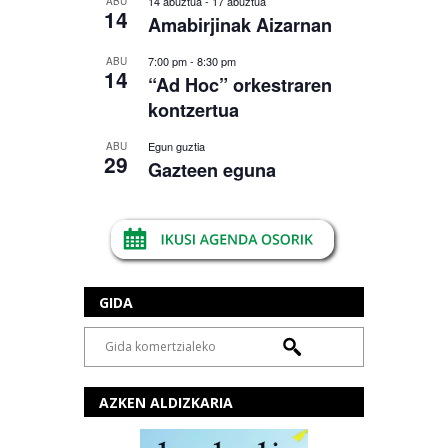
14 abuztua
-
17 abuztua
ABU
14
Amabirjinak Aizarnan
7:00 pm
-
8:30 pm
ABU
14
“Ad Hoc” orkestraren
kontzertua
Egun guztia
ABU
29
Gazteen eguna
GIDA
AZKEN ALDIZKARIA