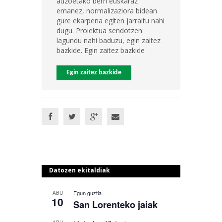
auzoetako berri euskaraz
emanez, normalizaziora bidean
gure ekarpena egiten jarraitu nahi
dugu. Proiektua sendotzen
lagundu nahi baduzu, egin zaitez
bazkide. Egin zaitez bazkide
Egin zaitez bazkide
Datozen ekitaldiak
Egun guztia
ABU
10
San Lorenteko jaiak