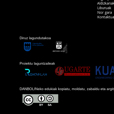
Aldizkaria
Liburuak
Nor gara
Kontaktu
Diruz lagundutakoa
Proiektu laguntzaileak
DANBOLINeko edukiak kopiatu, moldatu, zabaldu eta argitara