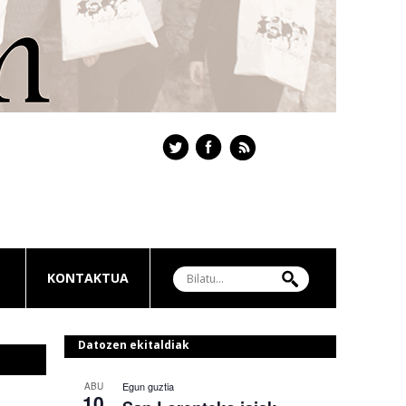
KONTAKTUA
Datozen ekitaldiak
Egun guztia
ABU
10