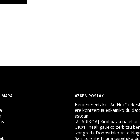
 MAPA
AZKEN POSTAK
Herbehereetako “Ad Hoc” orkest
a
ere kontzertua eskainiko du dat
a
astean
tea
[ATARIKOA] Kirol bazkuna ehun
UK01 lineak gaueko zerbitzu ber
izango du Donostiako Aste Nag
nak
San Lorente Eguna ospatuko du