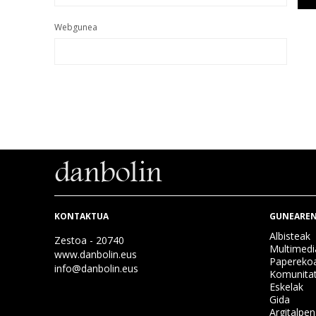
Webgunea
KONTAKTUA
GUNEAREN
Albisteak
Zestoa - 20740
Multimedi
www.danbolin.eus
Papereko
info@danbolin.eus
Komunita
Eskelak
Gida
Argitalpe