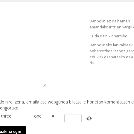
Danbolin ez da hemen
emandako iritzien kargu 
Ez da irainik onartuko.
Danbolineko lan-taldeak,
beharrezkoa izanez gero
edukiak ezabatzeko esk
du.
de nire izena, emaila eta webgunea bilatzaile honetan komentatzen 
rengorako.
three
−
one
=