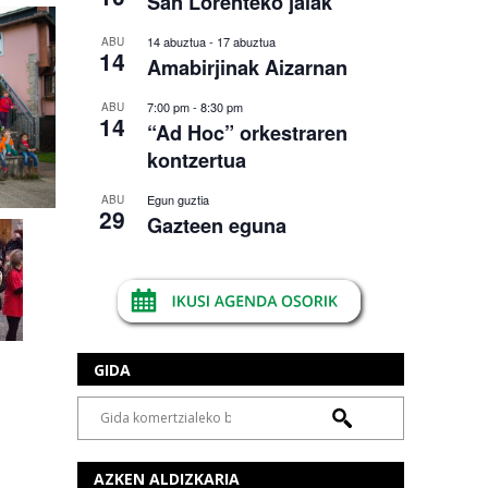
San Lorenteko jaiak
14 abuztua
-
17 abuztua
ABU
14
Amabirjinak Aizarnan
7:00 pm
-
8:30 pm
ABU
14
“Ad Hoc” orkestraren
kontzertua
Egun guztia
ABU
29
Gazteen eguna
GIDA
AZKEN ALDIZKARIA