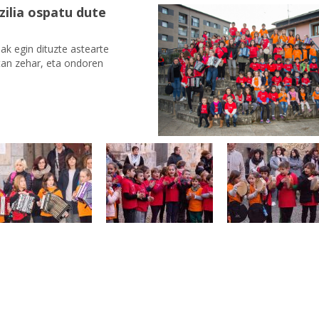
zilia ospatu dute
ak egin dituzte astearte
etan zehar, eta ondoren