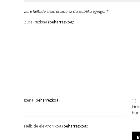
Zure helbide elektronikoa ez da publiko egingo.
*
Zure iruzkina
(beharrezkoa):
Izena
(beharrezkoa):
Gor
hur
Helbide elektronikoa
(beharrezkoa):