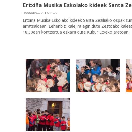
Ertxiña Musika Eskolako kideek Santa Ze
Danbolin— 2017-11-22
Ertxiña Musika Eskolako kideek Santa Zeziliako ospakizun
arratsaldean. Lehenbizi kalejira egin dute Zestoako kale
18:30ean kontzertua eskaini dute Kultur Etxeko aretoan.