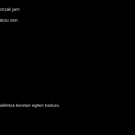
ntzak jarri
kizu zein
baldintza beretan egiten baduzu.