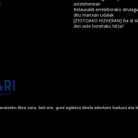
k
astelehenean
Belaunaldi-erreleborako dirulagu
ditu martxan Udalak
a
[ZESTOAKO HIZKERAN] Ba al da
den aste honetako hitza?
tzeko libre zara, beti ere, gure egiletza direla aitortzen baduzu eta 