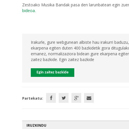
Zestoako Musika Bandak pasa den larunbatean egin zuen
bideoa.
Irakurle, gure webgunean albiste hau irakurri baduzu,
ekarpena egiten duten 400 bazkidetik gora ditugulako
emanez, normalizaziora bidean gure ekarpena egiten 
zaitez bazkide. Egin zaitez bazkide
Egin zaitez bazkide
Partekatu:
IRUZKINDU