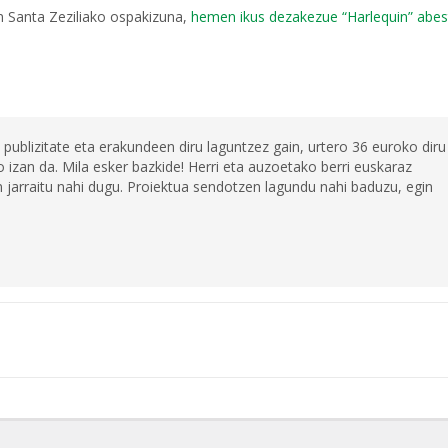
 Santa Zeziliako ospakizuna,
hemen ikus dezakezue “Harlequin” abes
 publizitate eta erakundeen diru laguntzez gain, urtero 36 euroko diru
 izan da. Mila esker bazkide! Herri eta auzoetako berri euskaraz
jarraitu nahi dugu. Proiektua sendotzen lagundu nahi baduzu, egin