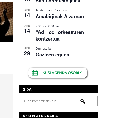
San Lorenteko jaiak
14 abuztua
-
17 abuztua
ABU
14
Amabirjinak Aizarnan
7:00 pm
-
8:30 pm
ABU
14
“Ad Hoc” orkestraren
kontzertua
Egun guztia
ABU
29
Gazteen eguna
GIDA
AZKEN ALDIZKARIA