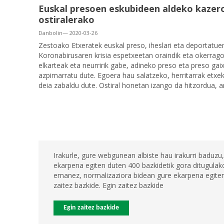
Euskal presoen eskubideen aldeko kazero
ostiralerako
Danbolin— 2020-03-26
Zestoako Etxeratek euskal preso, iheslari eta deportatue
Koronabirusaren krisia espetxeetan oraindik eta okerrago b
elkarteak eta neurririk gabe, adineko preso eta preso gai
azpimarratu dute. Egoera hau salatzeko, herritarrak etxek
deia zabaldu dute. Ostiral honetan izango da hitzordua, 
Irakurle, gure webgunean albiste hau irakurri baduzu,
ekarpena egiten duten 400 bazkidetik gora ditugulako
emanez, normalizaziora bidean gure ekarpena egiten 
zaitez bazkide. Egin zaitez bazkide
Egin zaitez bazkide