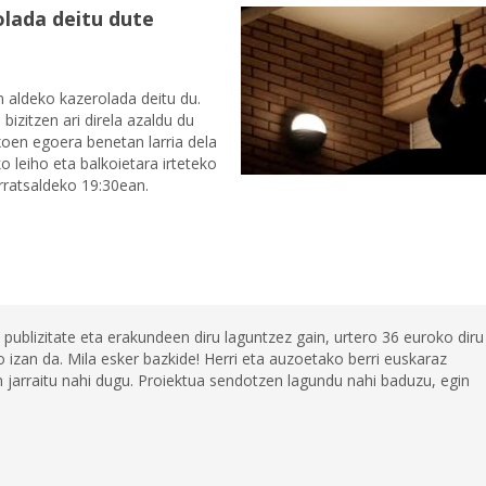
lada deitu dute
n aldeko kazerolada deitu du.
izitzen ari direla azaldu du
xoen egoera benetan larria dela
o leiho eta balkoietara irteteko
arratsaldeko 19:30ean.
 publizitate eta erakundeen diru laguntzez gain, urtero 36 euroko diru
 izan da. Mila esker bazkide! Herri eta auzoetako berri euskaraz
jarraitu nahi dugu. Proiektua sendotzen lagundu nahi baduzu, egin