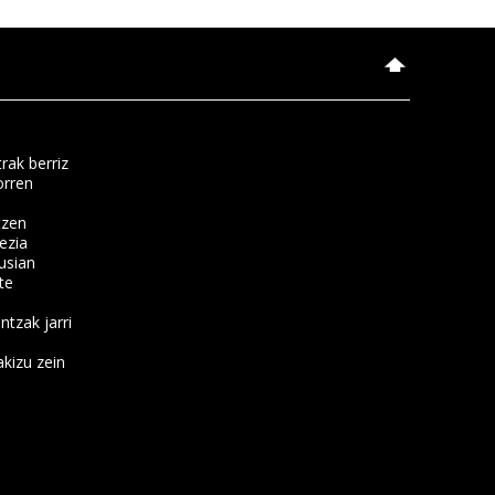
rak berriz
orren
tzen
ezia
usian
te
ntzak jarri
kizu zein