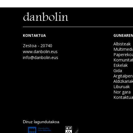
KONTAKTUA
GUNEAREN
Albisteak
Zestoa - 20740
Multimedi
www.danbolin.eus
Papereko
info@danbolin.eus
Komunita
Eskelak
Gida
Argitalpe
Aldizkaria
Liburuak
Nor gara
Kontaktu
Diruz lagundutakoa