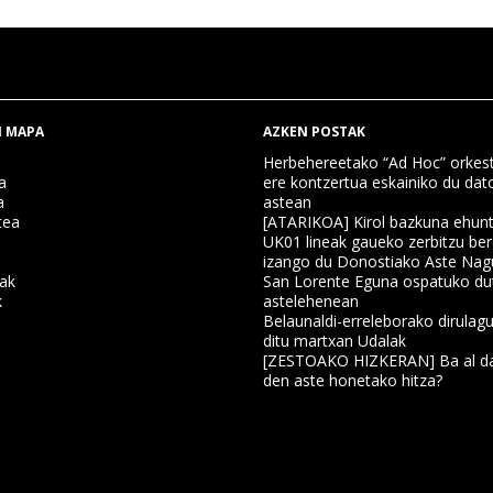
 MAPA
AZKEN POSTAK
Herbehereetako “Ad Hoc” orkest
a
ere kontzertua eskainiko du dat
a
astean
tea
[ATARIKOA] Kirol bazkuna ehun
UK01 lineak gaueko zerbitzu ber
izango du Donostiako Aste Nag
nak
San Lorente Eguna ospatuko du
k
astelehenean
Belaunaldi-erreleborako dirulagu
ditu martxan Udalak
a
[ZESTOAKO HIZKERAN] Ba al da
den aste honetako hitza?