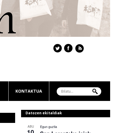
KONTAKTUA
Datozen ekitaldiak
Egun guztia
ABU
10