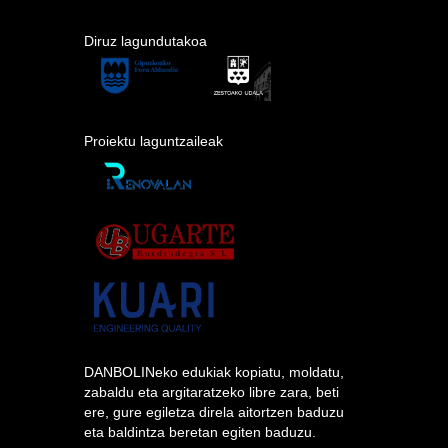
Diruz lagundutakoa
Proiektu laguntzaileak
DANBOLINeko edukiak kopiatu, moldatu,
zabaldu eta argitaratzeko libre zara, beti
ere, gure egiletza direla aitortzen baduzu
eta baldintza beretan egiten baduzu.