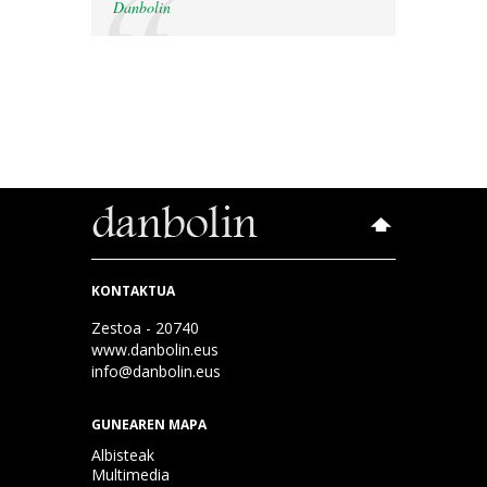
Danbolin
KONTAKTUA
Zestoa - 20740
www.danbolin.eus
info@danbolin.eus
GUNEAREN MAPA
Albisteak
Multimedia