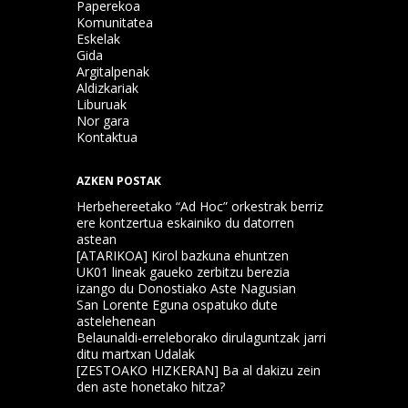
Paperekoa
Komunitatea
Eskelak
Gida
Argitalpenak
Aldizkariak
Liburuak
Nor gara
Kontaktua
AZKEN POSTAK
Herbehereetako “Ad Hoc” orkestrak berriz
ere kontzertua eskainiko du datorren
astean
[ATARIKOA] Kirol bazkuna ehuntzen
UK01 lineak gaueko zerbitzu berezia
izango du Donostiako Aste Nagusian
San Lorente Eguna ospatuko dute
astelehenean
Belaunaldi-erreleborako dirulaguntzak jarri
ditu martxan Udalak
[ZESTOAKO HIZKERAN] Ba al dakizu zein
den aste honetako hitza?