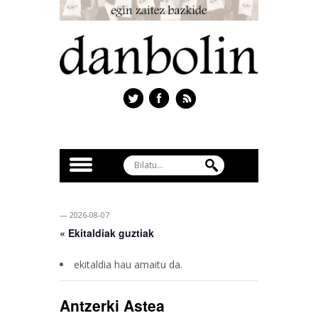
— 2026-08-07
« Ekitaldiak guztiak
ekitaldia hau amaitu da.
Antzerki Astea