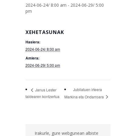
2024-06-24/ 8:00 am
-
2024-06-29/ 5:00
pm
XEHETASUNAK
Hasiera:
2024-06-24/ 8:00 am
Amiera:
2024-06-29/ 5:00 pm
Jubilatuen irteera
Janus Lester
taldearen kontzertua
Markina eta Ondarroara
Irakurle, gure webgunean albiste