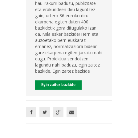
hau irakurri baduzu, publizitate
eta erakundeen diru laguntzez
gain, urtero 36 euroko diru
ekarpena egiten duten 400
bazkidetik gora ditugulako izan
da. Mila esker bazkide! Herri eta
auzoetako berri euskaraz
emanez, normalizaziora bidean
gure ekarpena egiten jarraitu nahi
dugu. Proiektua sendotzen
lagundu nahi baduzu, egin zaitez
bazkide. Egin zaitez bazkide
Egin zaitez bazkide