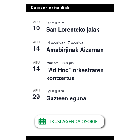
Datozen ekitaldiak
Egun guztia
ABU
10
San Lorenteko jaiak
14 abuztua
-
17 abuztua
ABU
14
Amabirjinak Aizarnan
7:00 pm
-
8:30 pm
ABU
14
“Ad Hoc” orkestraren
kontzertua
Egun guztia
ABU
29
Gazteen eguna