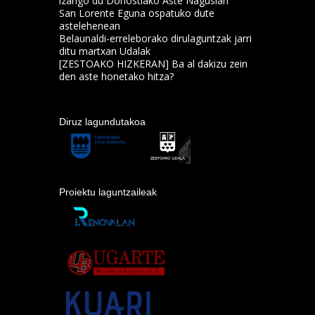
izango du Donostiako Aste Nagusian
San Lorente Eguna ospatuko dute
astelehenean
Belaunaldi-erreleborako dirulaguntzak jarri
ditu martxan Udalak
[ZESTOAKO HIZKERAN] Ba al dakizu zein
den aste honetako hitza?
Diruz lagundutakoa
Proiektu laguntzaileak