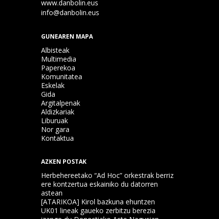
www.danbolin.eus
info@danbolin.eus
GUNEAREN MAPA
Albisteak
Multimedia
Paperekoa
Komunitatea
Eskelak
Gida
Argitalpenak
Aldizkariak
Liburuak
Nor gara
Kontaktua
AZKEN POSTAK
Herbehereetako “Ad Hoc” orkestrak berriz
ere kontzertua eskainiko du datorren
astean
[ATARIKOA] Kirol bazkuna ehuntzen
UK01 lineak gaueko zerbitzu berezia