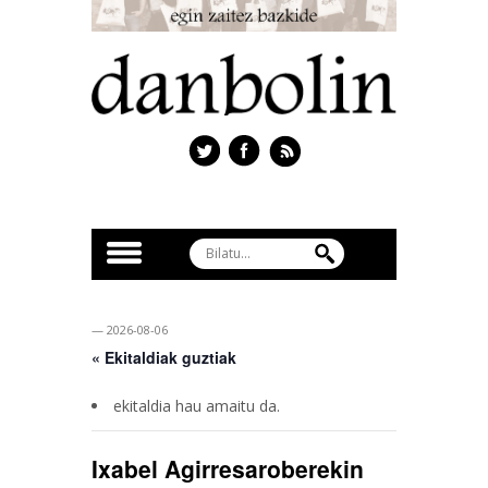
— 2026-08-06
« Ekitaldiak guztiak
ekitaldia hau amaitu da.
Ixabel Agirresaroberekin