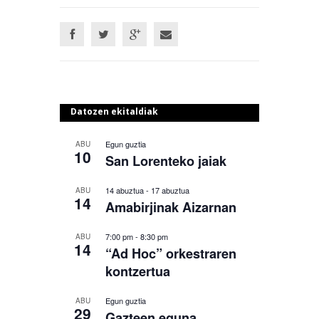
Datozen ekitaldiak
Egun guztia
ABU
10
San Lorenteko jaiak
14 abuztua
-
17 abuztua
ABU
14
Amabirjinak Aizarnan
7:00 pm
-
8:30 pm
ABU
14
“Ad Hoc” orkestraren
kontzertua
Egun guztia
ABU
29
Gazteen eguna