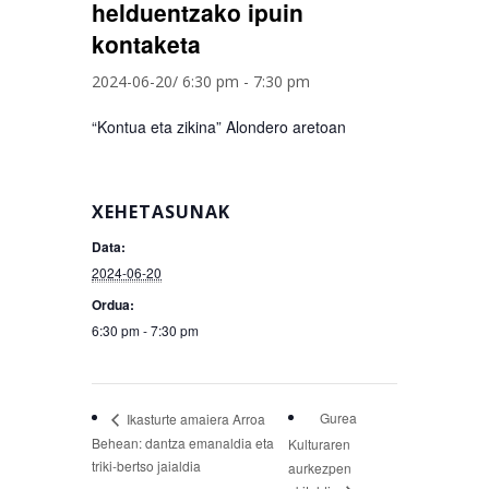
helduentzako ipuin
kontaketa
2024-06-20/ 6:30 pm
-
7:30 pm
“Kontua eta zikina” Alondero aretoan
XEHETASUNAK
Data:
2024-06-20
Ordua:
6:30 pm - 7:30 pm
Gurea
Ikasturte amaiera Arroa
Behean: dantza emanaldia eta
Kulturaren
triki-bertso jaialdia
aurkezpen