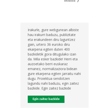
ekitaldia
Irakurle, gure webgunean albiste
hau irakurri baduzu, publizitate
eta erakundeen diru laguntzez
gain, urtero 36 euroko diru
ekarpena egiten duten 400
bazkidetik gora ditugulako izan
da. Mila esker bazkide! Herri eta
auzoetako berri euskaraz
emanez, normalizaziora bidean
gure ekarpena egiten jarraitu nahi
dugu. Proiektua sendotzen
lagundu nahi baduzu, egin zaitez
bazkide. Egin zaitez bazkide
Egin zaitez bazkide