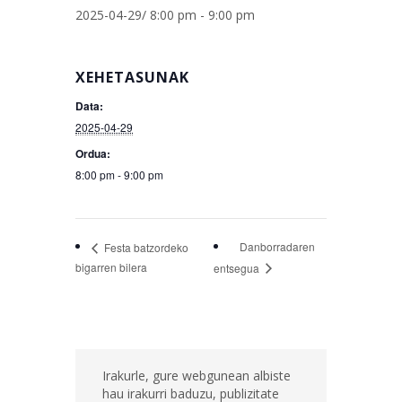
2025-04-29/ 8:00 pm
-
9:00 pm
XEHETASUNAK
Data:
2025-04-29
Ordua:
8:00 pm - 9:00 pm
Danborradaren
Festa batzordeko
bigarren bilera
entsegua
Irakurle, gure webgunean albiste
hau irakurri baduzu, publizitate