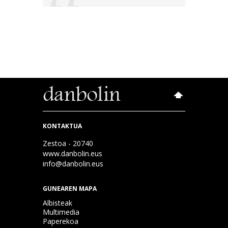
KONTAKTUA
Zestoa - 20740
www.danbolin.eus
info@danbolin.eus
GUNEAREN MAPA
Albisteak
Multimedia
Paperekoa