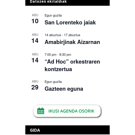
Datozen ekitaldiak
Egun guztia
ABU
10
San Lorenteko jaiak
14 abuztua
-
17 abuztua
ABU
14
Amabirjinak Aizarnan
7:00 pm
-
8:30 pm
ABU
14
“Ad Hoc” orkestraren
kontzertua
Egun guztia
ABU
29
Gazteen eguna
GIDA