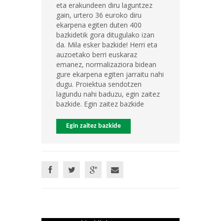
eta erakundeen diru laguntzez
gain, urtero 36 euroko diru
ekarpena egiten duten 400
bazkidetik gora ditugulako izan
da. Mila esker bazkide! Herri eta
auzoetako berri euskaraz
emanez, normalizaziora bidean
gure ekarpena egiten jarraitu nahi
dugu. Proiektua sendotzen
lagundu nahi baduzu, egin zaitez
bazkide. Egin zaitez bazkide
Egin zaitez bazkide