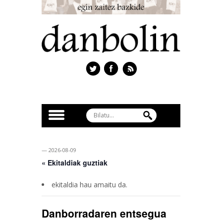
— 2026-08-09
« Ekitaldiak guztiak
ekitaldia hau amaitu da.
Danborradaren entsegua