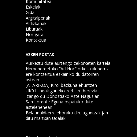
Komunitatea
Eskelak
Gida
Argitalpenak
Aldizkariak
Liburuak
Nor gara
Kontaktua
AZKEN POSTAK
Aurkeztu dute aurtengo zekorketen kartela
Herbehereetako “Ad Hoc” orkestrak berriz
ere kontzertua eskainiko du datorren
astean
[ATARIKOA] Kirol bazkuna ehuntzen
UK01 lineak gaueko zerbitzu berezia
izango du Donostiako Aste Nagusian
San Lorente Eguna ospatuko dute
astelehenean
Belaunaldi-erreleborako dirulaguntzak jarri
ditu martxan Udalak