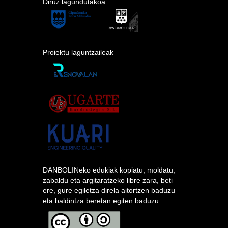
Diruz lagundutakoa
Proiektu laguntzaileak
DANBOLINeko edukiak kopiatu, moldatu,
zabaldu eta argitaratzeko libre zara, beti
ere, gure egiletza direla aitortzen baduzu
eta baldintza beretan egiten baduzu.