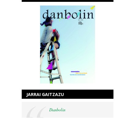
JARRAI GAITZAZU
Danbolin