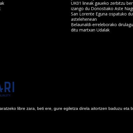
nak
UK01 lineak gaueko zerbitzu ber
k
izango du Donostiako Aste Nag
San Lorente Eguna ospatuko du
astelehenean
a
Belaunaldi-erreleborako dirulagu
ditu martxan Udalak
tzeko libre zara, beti ere, gure egiletza direla aitortzen baduzu eta 