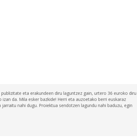
 publizitate eta erakundeen diru laguntzez gain, urtero 36 euroko diru
 izan da. Mila esker bazkide! Herri eta auzoetako berri euskaraz
jarraitu nahi dugu. Proiektua sendotzen lagundu nahi baduzu, egin