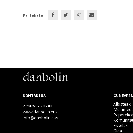
Partekatu:
KONTAKTUA
GUNEAREN
Albisteak
Zestoa - 20740
Multimedi
www.danbolin.eus
Papereko
info@danbolin.eus
Komunita
Eskelak
Gida