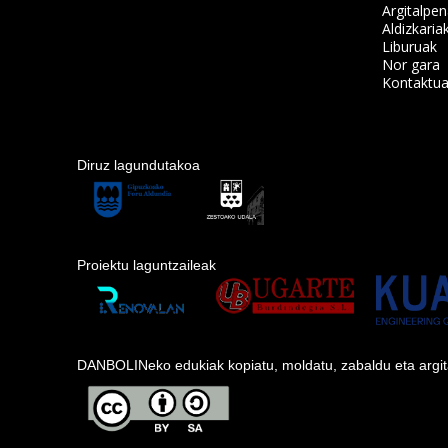
Argitalpe
Aldizkaria
Liburuak
Nor gara
Kontaktu
Diruz lagundutakoa
Proiektu laguntzaileak
DANBOLINeko edukiak kopiatu, moldatu, zabaldu eta argitara