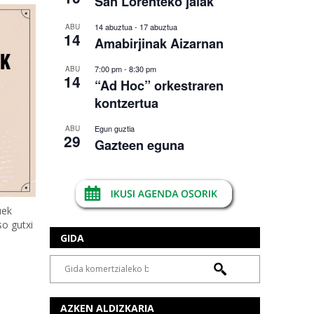
San Lorenteko jaiak
14 abuztua
-
17 abuztua
ABU
14
Amabirjinak Aizarnan
7:00 pm
-
8:30 pm
ABU
14
“Ad Hoc” orkestraren
kontzertua
Egun guztia
ABU
29
Gazteen eguna
uek
so gutxi
GIDA
AZKEN ALDIZKARIA