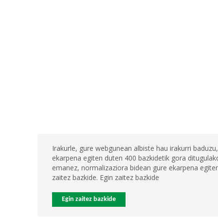
Irakurle, gure webgunean albiste hau irakurri baduzu,
ekarpena egiten duten 400 bazkidetik gora ditugulako
emanez, normalizaziora bidean gure ekarpena egiten 
zaitez bazkide. Egin zaitez bazkide
Egin zaitez bazkide