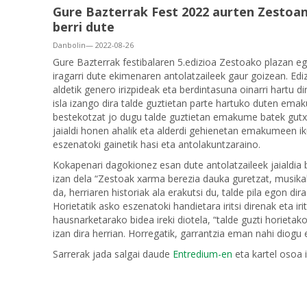
Gure Bazterrak Fest 2022 aurten Zestoan 
berri dute
Danbolin— 2022-08-26
Gure Bazterrak festibalaren 5.edizioa Zestoako plazan e
iragarri dute ekimenaren antolatzaileek gaur goizean. Ed
aldetik genero irizpideak eta berdintasuna oinarri hartu di
isla izango dira talde guztietan parte hartuko duten emak
bestekotzat jo dugu talde guztietan emakume batek gutx
jaialdi honen ahalik eta alderdi gehienetan emakumeen ik
eszenatoki gainetik hasi eta antolakuntzaraino.
Kokapenari dagokionez esan dute antolatzaileek jaialdia b
izan dela “Zestoak xarma berezia dauka guretzat, musikal
da, herriaren historiak ala erakutsi du, talde pila egon di
Horietatik asko eszenatoki handietara iritsi direnak eta i
hausnarketarako bidea ireki diotela, “talde guzti horiet
izan dira herrian. Horregatik, garrantzia eman nahi diogu e
Sarrerak jada salgai daude
Entredium-en
eta kartel osoa i