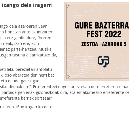
izango dela iragarri
gingo dela azaroaren 5ean
izio honetan antolakuntzaren
rela ere gehitu dute, “horren
umeak, izan ere, ezin
ienez parte-hartzea. Musika
usgarritasuna aldarrikatuko da,
eti leku berezietan antolatu
ki oso aberatsa den herri bat
ra eta daude gaur egun.
ritsiko direnak ere”. Erreferenteei dagokionez esan dute erreferente ha
ako partaide gehienak gizonezkoak dira, eta emakumezko erreferente o
rreferente berriak sortzeari”.
railaren 16an iragarriko dute.