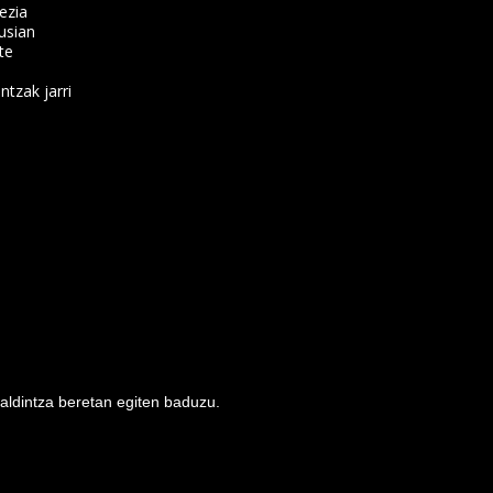
ezia
usian
te
ntzak jarri
baldintza beretan egiten baduzu.