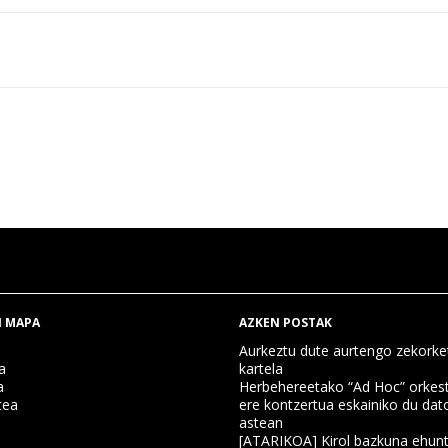
 MAPA
AZKEN POSTAK
Aurkeztu dute aurtengo zekorke
a
kartela
a
Herbehereetako “Ad Hoc” orkest
tea
ere kontzertua eskainiko du dat
astean
[ATARIKOA] Kirol bazkuna ehun