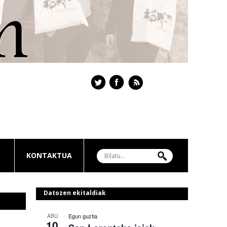
KONTAKTUA
Datozen ekitaldiak
Egun guztia
ABU
10