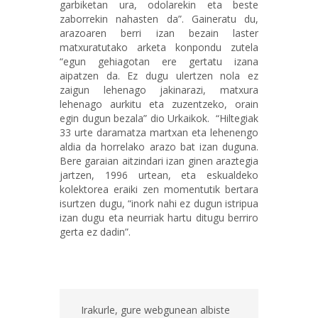
garbiketan ura, odolarekin eta beste
zaborrekin nahasten da”. Gaineratu du,
arazoaren berri izan bezain laster
matxuratutako arketa konpondu zutela
“egun gehiagotan ere gertatu izana
aipatzen da. Ez dugu ulertzen nola ez
zaigun lehenago jakinarazi, matxura
lehenago aurkitu eta zuzentzeko, orain
egin dugun bezala” dio Urkaikok. “Hiltegiak
33 urte daramatza martxan eta lehenengo
aldia da horrelako arazo bat izan duguna.
Bere garaian aitzindari izan ginen araztegia
jartzen, 1996 urtean, eta eskualdeko
kolektorea eraiki zen momentutik bertara
isurtzen dugu, “inork nahi ez dugun istripua
izan dugu eta neurriak hartu ditugu berriro
gerta ez dadin”.
Irakurle, gure webgunean albiste