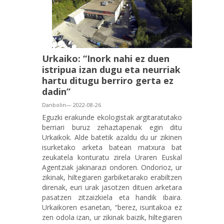
Urkaiko: “Inork nahi ez duen
istripua izan dugu eta neurriak
hartu ditugu berriro gerta ez
dadin”
Danbolin— 2022-08-26
Eguzki erakunde ekologistak argitaratutako
berriari buruz zehaztapenak egin ditu
Urkaikok. Alde batetik azaldu du ur zikinen
isurketako arketa batean matxura bat
zeukatela konturatu zirela Uraren Euskal
Agentziak jakinarazi ondoren. Ondorioz, ur
zikinak, hiltegiaren garbiketarako erabiltzen
direnak, euri urak jasotzen dituen arketara
pasatzen zitzaizkiela eta handik ibaira.
Urkaikoren esanetan, “berez, isuritakoa ez
zen odola izan, ur zikinak baizik, hiltegiaren