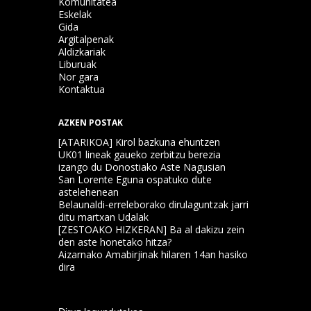
Komunitatea
Eskelak
Gida
Argitalpenak
Aldizkariak
Liburuak
Nor gara
Kontaktua
AZKEN POSTAK
[ATARIKOA] Kirol bazkuna ehuntzen
UK01 lineak gaueko zerbitzu berezia
izango du Donostiako Aste Nagusian
San Lorente Eguna ospatuko dute
astelehenean
Belaunaldi-erreleborako dirulaguntzak jarri
ditu martxan Udalak
[ZESTOAKO HIZKERAN] Ba al dakizu zein
den aste honetako hitza?
Aizarnako Amabirjinak hilaren 14an hasiko
dira