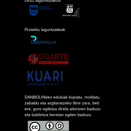
Diruz lagundutakoa
Proiektu laguntzaileak
DANBOLINeko edukiak kopiatu, moldatu,
zabaldu eta argitaratzeko libre zara, beti
ere, gure egiletza direla aitortzen baduzu
eta baldintza beretan egiten baduzu.