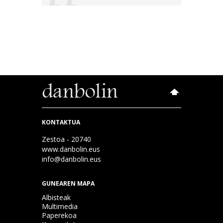
KONTAKTUA
Zestoa - 20740
www.danbolin.eus
info@danbolin.eus
GUNEAREN MAPA
Albisteak
Multimedia
Paperekoa