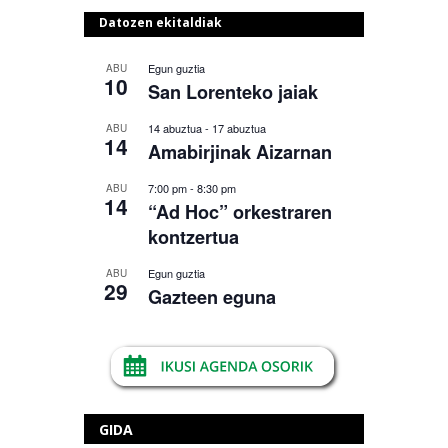
Datozen ekitaldiak
Egun guztia
ABU
10
San Lorenteko jaiak
14 abuztua
-
17 abuztua
ABU
14
Amabirjinak Aizarnan
7:00 pm
-
8:30 pm
ABU
14
“Ad Hoc” orkestraren
kontzertua
Egun guztia
ABU
29
Gazteen eguna
GIDA