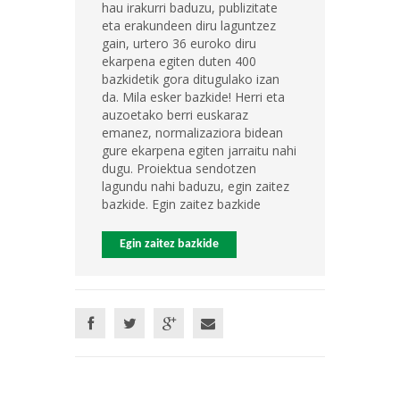
hau irakurri baduzu, publizitate
eta erakundeen diru laguntzez
gain, urtero 36 euroko diru
ekarpena egiten duten 400
bazkidetik gora ditugulako izan
da. Mila esker bazkide! Herri eta
auzoetako berri euskaraz
emanez, normalizaziora bidean
gure ekarpena egiten jarraitu nahi
dugu. Proiektua sendotzen
lagundu nahi baduzu, egin zaitez
bazkide. Egin zaitez bazkide
Egin zaitez bazkide