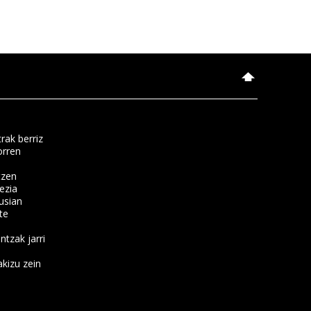
rak berriz
orren
tzen
ezia
usian
te
ntzak jarri
kizu zein