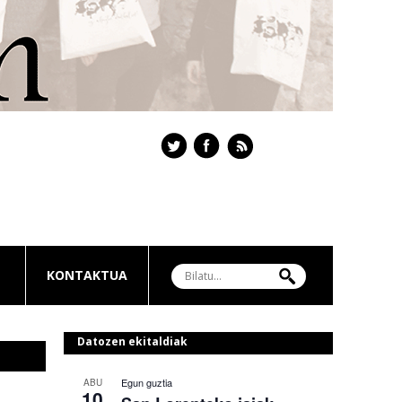
KONTAKTUA
Datozen ekitaldiak
Egun guztia
ABU
10