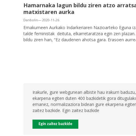
Hamarnaka lagun bildu ziren atzo arratsa
matxistaren aurka
Danbolin— 2020-11-26
Emakumeen Aurkako Indarkeriaren Nazioarteko Eguna iz
talde feministak deituta, elkarretaratzea egin zen plazan.
bildu ziren han, “Ez daudenen ahotsa gara. Erasoen aur
Irakurle, gure webgunean albiste hau irakurri baduzu,
ekarpena egiten duten 400 bazkidetik gora ditugulako
emanez, normalizaziora bidean gure ekarpena egiten 
zaitez bazkide. Egin zaitez bazkide
Egin zaitez bazkide