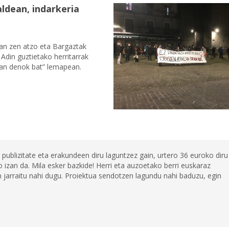
ldean, indarkeria
an zen atzo eta Bargaztak
 Adin guztietako herritarrak
rean denok bat” lemapean.
 publizitate eta erakundeen diru laguntzez gain, urtero 36 euroko diru
 izan da. Mila esker bazkide! Herri eta auzoetako berri euskaraz
jarraitu nahi dugu. Proiektua sendotzen lagundu nahi baduzu, egin