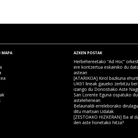
 MAPA
AZKEN POSTAK
Herbehereetako “Ad Hoc” orkest
a
ere kontzertua eskainiko du dat
a
astean
tea
[ATARIKOA] Kirol bazkuna ehun
UK01 lineak gaueko zerbitzu ber
izango du Donostiako Aste Nag
nak
San Lorente Eguna ospatuko du
k
astelehenean
Belaunaldi-erreleborako dirulagu
ditu martxan Udalak
a
[ZESTOAKO HIZKERAN] Ba al da
den aste honetako hitza?