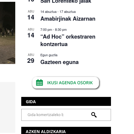
San Lorenteko jaiak
14 abuztua
-
17 abuztua
ABU
14
Amabirjinak Aizarnan
7:00 pm
-
8:30 pm
ABU
14
“Ad Hoc” orkestraren
kontzertua
Egun guztia
ABU
29
Gazteen eguna
GIDA
AZKEN ALDIZKARIA