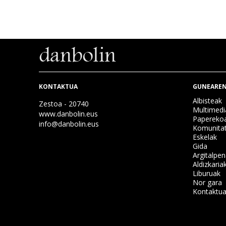
KONTAKTUA
GUNEAREN
Albisteak
Zestoa - 20740
Multimedi
www.danbolin.eus
Papereko
info@danbolin.eus
Komunita
Eskelak
Gida
Argitalpe
Aldizkaria
Liburuak
Nor gara
Kontaktu