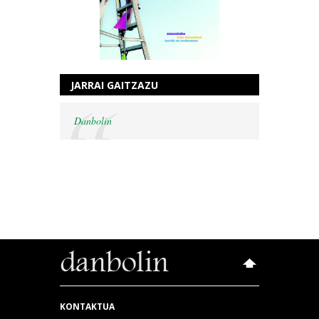
JARRAI GAITZAZU
Danbolin
KONTAKTUA