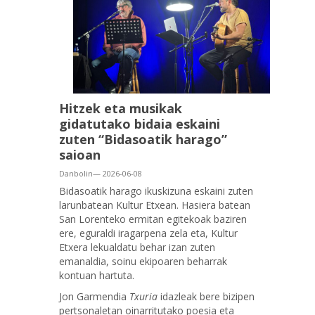
Hitzek eta musikak
gidatutako bidaia eskaini
zuten “Bidasoatik harago”
saioan
Danbolin— 2026-06-08
Bidasoatik harago ikuskizuna eskaini zuten
larunbatean Kultur Etxean. Hasiera batean
San Lorenteko ermitan egitekoak baziren
ere, eguraldi iragarpena zela eta, Kultur
Etxera lekualdatu behar izan zuten
emanaldia, soinu ekipoaren beharrak
kontuan hartuta.
Jon Garmendia
Txuria
idazleak bere bizipen
pertsonaletan oinarritutako poesia eta