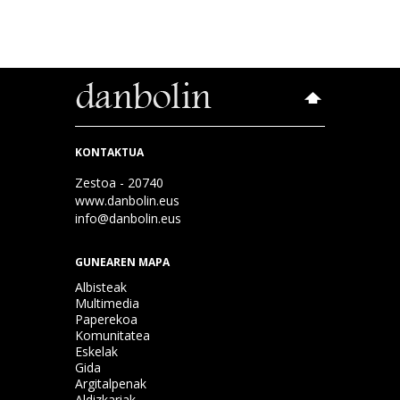
KONTAKTUA
Zestoa - 20740
www.danbolin.eus
info@danbolin.eus
GUNEAREN MAPA
Albisteak
Multimedia
Paperekoa
Komunitatea
Eskelak
Gida
Argitalpenak
Aldizkariak