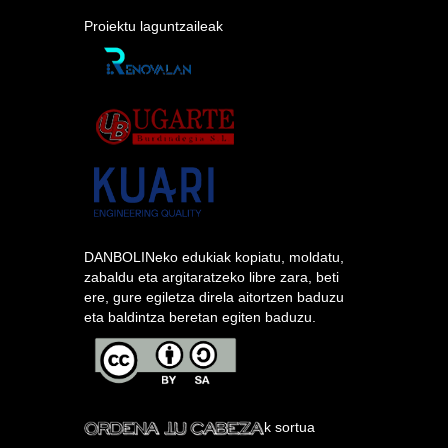
Proiektu laguntzaileak
DANBOLINeko edukiak kopiatu, moldatu,
zabaldu eta argitaratzeko libre zara, beti
ere, gure egiletza direla aitortzen baduzu
eta baldintza beretan egiten baduzu.
k sortua