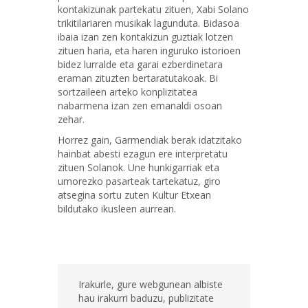
kontakizunak partekatu zituen, Xabi Solano
trikitilariaren musikak lagunduta. Bidasoa
ibaia izan zen kontakizun guztiak lotzen
zituen haria, eta haren inguruko istorioen
bidez lurralde eta garai ezberdinetara
eraman zituzten bertaratutakoak. Bi
sortzaileen arteko konplizitatea
nabarmena izan zen emanaldi osoan
zehar.
Horrez gain, Garmendiak berak idatzitako
hainbat abesti ezagun ere interpretatu
zituen Solanok. Une hunkigarriak eta
umorezko pasarteak tartekatuz, giro
atsegina sortu zuten Kultur Etxean
bildutako ikusleen aurrean.
Irakurle, gure webgunean albiste
hau irakurri baduzu, publizitate