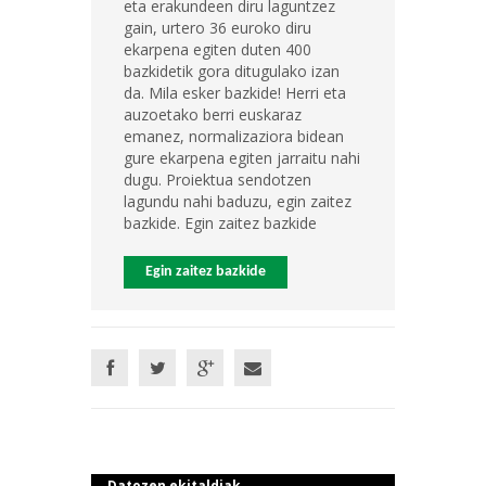
eta erakundeen diru laguntzez
gain, urtero 36 euroko diru
ekarpena egiten duten 400
bazkidetik gora ditugulako izan
da. Mila esker bazkide! Herri eta
auzoetako berri euskaraz
emanez, normalizaziora bidean
gure ekarpena egiten jarraitu nahi
dugu. Proiektua sendotzen
lagundu nahi baduzu, egin zaitez
bazkide. Egin zaitez bazkide
Egin zaitez bazkide
Datozen ekitaldiak