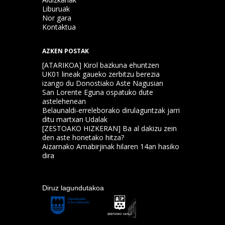
Liburuak
Nor gara
Kontaktua
AZKEN POSTAK
[ATARIKOA] Kirol bazkuna ehuntzen
UK01 lineak gaueko zerbitzu berezia
izango du Donostiako Aste Nagusian
San Lorente Eguna ospatuko dute
astelehenean
Belaunaldi-erreleborako dirulaguntzak jarri
ditu martxan Udalak
[ZESTOAKO HIZKERAN] Ba al dakizu zein
den aste honetako hitza?
Aizarnako Amabirjinak hilaren 14an hasiko
dira
Diruz lagundutakoa