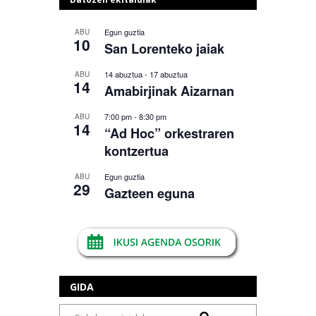
Egun guztia
ABU
10
San Lorenteko jaiak
14 abuztua
-
17 abuztua
ABU
14
Amabirjinak Aizarnan
7:00 pm
-
8:30 pm
ABU
14
“Ad Hoc” orkestraren
kontzertua
Egun guztia
ABU
29
Gazteen eguna
GIDA