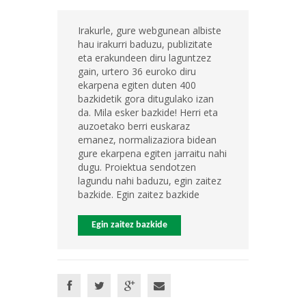
Irakurle, gure webgunean albiste
hau irakurri baduzu, publizitate
eta erakundeen diru laguntzez
gain, urtero 36 euroko diru
ekarpena egiten duten 400
bazkidetik gora ditugulako izan
da. Mila esker bazkide! Herri eta
auzoetako berri euskaraz
emanez, normalizaziora bidean
gure ekarpena egiten jarraitu nahi
dugu. Proiektua sendotzen
lagundu nahi baduzu, egin zaitez
bazkide. Egin zaitez bazkide
Egin zaitez bazkide