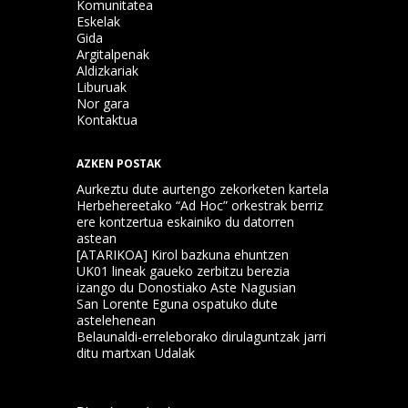
Komunitatea
Eskelak
Gida
Argitalpenak
Aldizkariak
Liburuak
Nor gara
Kontaktua
AZKEN POSTAK
Aurkeztu dute aurtengo zekorketen kartela
Herbehereetako “Ad Hoc” orkestrak berriz
ere kontzertua eskainiko du datorren
astean
[ATARIKOA] Kirol bazkuna ehuntzen
UK01 lineak gaueko zerbitzu berezia
izango du Donostiako Aste Nagusian
San Lorente Eguna ospatuko dute
astelehenean
Belaunaldi-erreleborako dirulaguntzak jarri
ditu martxan Udalak