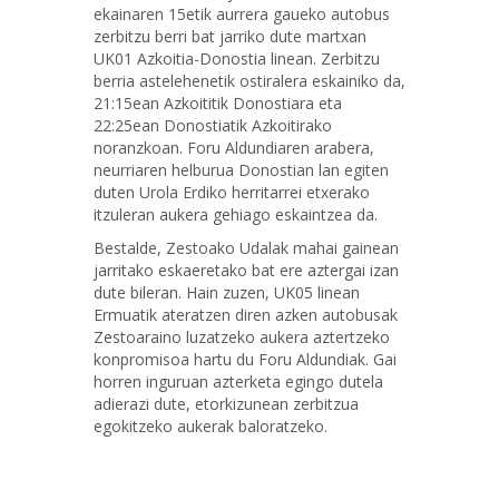
ekainaren 15etik aurrera gaueko autobus
zerbitzu berri bat jarriko dute martxan
UK01 Azkoitia-Donostia linean. Zerbitzu
berria astelehenetik ostiralera eskainiko da,
21:15ean Azkoititik Donostiara eta
22:25ean Donostiatik Azkoitirako
noranzkoan. Foru Aldundiaren arabera,
neurriaren helburua Donostian lan egiten
duten Urola Erdiko herritarrei etxerako
itzuleran aukera gehiago eskaintzea da.
Bestalde, Zestoako Udalak mahai gainean
jarritako eskaeretako bat ere aztergai izan
dute bileran. Hain zuzen, UK05 linean
Ermuatik ateratzen diren azken autobusak
Zestoaraino luzatzeko aukera aztertzeko
konpromisoa hartu du Foru Aldundiak. Gai
horren inguruan azterketa egingo dutela
adierazi dute, etorkizunean zerbitzua
egokitzeko aukerak baloratzeko.