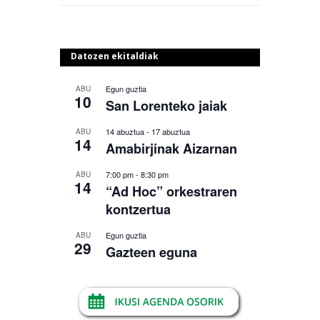
Datozen ekitaldiak
Egun guztia
ABU
10
San Lorenteko jaiak
14 abuztua
-
17 abuztua
ABU
14
Amabirjinak Aizarnan
7:00 pm
-
8:30 pm
ABU
14
“Ad Hoc” orkestraren
kontzertua
Egun guztia
ABU
29
Gazteen eguna