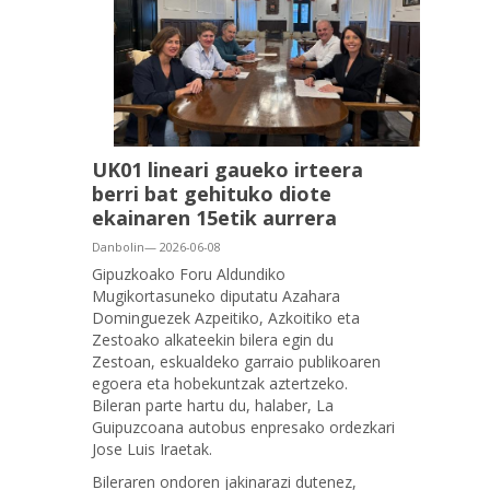
UK01 lineari gaueko irteera
berri bat gehituko diote
ekainaren 15etik aurrera
Danbolin— 2026-06-08
Gipuzkoako Foru Aldundiko
Mugikortasuneko diputatu Azahara
Dominguezek Azpeitiko, Azkoitiko eta
Zestoako alkateekin bilera egin du
Zestoan, eskualdeko garraio publikoaren
egoera eta hobekuntzak aztertzeko.
Bileran parte hartu du, halaber, La
Guipuzcoana autobus enpresako ordezkari
Jose Luis Iraetak.
Bileraren ondoren jakinarazi dutenez,