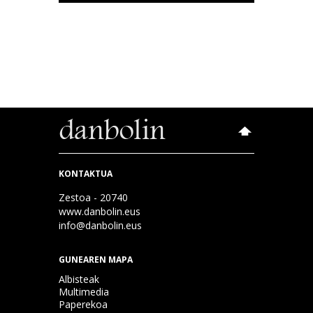
KONTAKTUA
Zestoa - 20740
www.danbolin.eus
info@danbolin.eus
GUNEAREN MAPA
Albisteak
Multimedia
Paperekoa