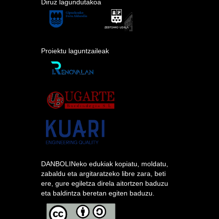
Diruz lagundutakoa
Proiektu laguntzaileak
DANBOLINeko edukiak kopiatu, moldatu,
zabaldu eta argitaratzeko libre zara, beti
ere, gure egiletza direla aitortzen baduzu
eta baldintza beretan egiten baduzu.