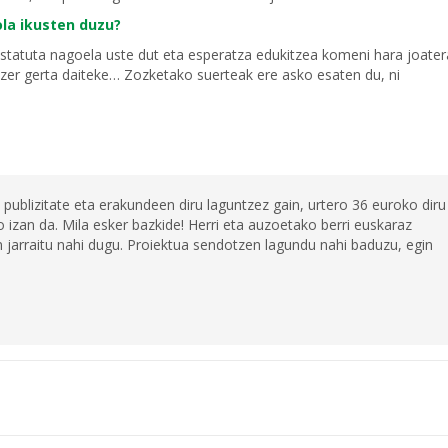
ola ikusten duzu?
tatuta nagoela uste dut eta esperatza edukitzea komeni hara joater
zer gerta daiteke… Zozketako suerteak ere asko esaten du, ni
 publizitate eta erakundeen diru laguntzez gain, urtero 36 euroko diru
 izan da. Mila esker bazkide! Herri eta auzoetako berri euskaraz
jarraitu nahi dugu. Proiektua sendotzen lagundu nahi baduzu, egin