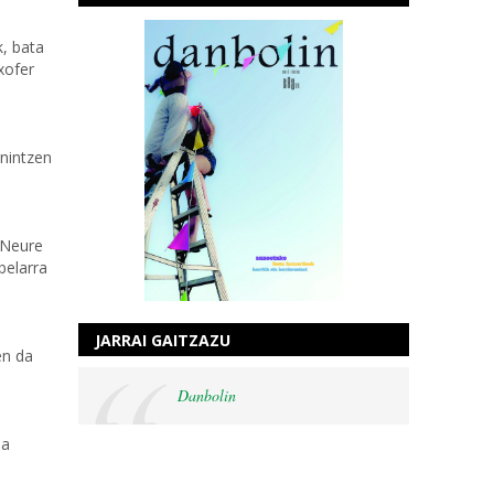
k, bata
xofer
 nintzen
 Neure
belarra
JARRAI GAITZAZU
en da
Danbolin
na