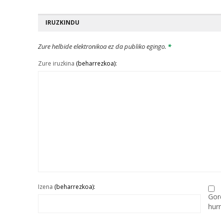
IRUZKINDU
Zure helbide elektronikoa ez da publiko egingo.
*
Zure iruzkina
(beharrezkoa):
Izena
(beharrezkoa):
Gor
hur