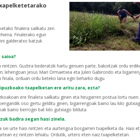
txapelketetarako
etako finalera sailkatu zen.
gehiena. Finalerako egun
ini galderatxo batzuk
n saioa?
 nintzen. Guztira bederatzik hartu genuen parte, bakoitzak ordu erdik
nen; lehengoan Jesus Mari Ormaetxea eta Julen Gabirondo eta bigarre
u finala, orduan ordu beteko lana egin beharko dugu.
ipuzkoako txapelketan ere aritu zara, ezta?
zkoakoan ere finalera sailkatu ginen eta hirugarren postua lortu nuen.
engandik oso gertu gelditu ginen, bigarrengoak baino lau kilo gutxia
ak baino berrogei bat kilo gutxiago bilduta.
zuk badira segan hasi zinela.
a sei urte hasi nintzen eta aurtengoa bosgarren txapelketa da. Hasi e
urtean ez nintzen lehiatu. Ordutik, urtero irten naiz txapelketetan.