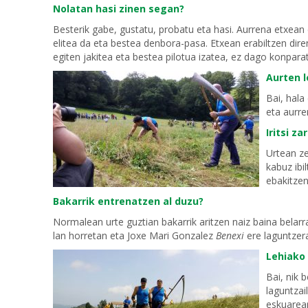
Nolatan hasi zinen segan?
Besterik gabe, gustatu, probatu eta hasi. Aurrena etxean e
elitea da eta bestea denbora-pasa. Etxean erabiltzen dir
egiten jakitea eta bestea pilotua izatea, ez dago konparat
Aurten l
Bai, hala
eta aurre
Iritsi z
Urtean ze
kabuz ibi
ebakitzen
Bakarrik entrenatzen al duzu?
Normalean urte guztian bakarrik aritzen naiz baina belarr
lan horretan eta Joxe Mari Gonzalez
Benexi
ere laguntzer
Lehiako 
Bai, nik 
laguntzai
eskuarear