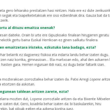
ta gero lehiarako prestatzen hasi nintzen. Hala ere ez dute zerikusiri
en segak eta txapelketetakoak ere oso ezberdinak dira. Gauza bat da t
zerik.
ortu al dituzu emaitza onenak?
 esan daiteke. Orain bi urte ere Gipuzkoako finalean hirugarren geratu
nekotik gertu baina Euskal Herrikoan ez ginen sailkatu finalera.
aren emaitzetara iristeko, ezkutuko lana badago, ezta?
har belarrik ez dagoenez fisikoa eta indarra landu behar izaten dugu.
ltzen naiz korrika, gimnasioan… Eta martxoan edo, ahal den azkarren 
 hasten gara. Hemen inguruan ibili naiz, ez dugu belar faltarik izan.
a mozterakoan zorroztailea behar izaten da. Patxi Arregi
Lopene
aritz
a etortzen da askotan.
egunean taldean aritzen zarete, ezta?
belarra mozten dut, Lopene zorroztaile aritzen da eta Bixente Mitxele
le izaten dut. Gero, koadrila behar izaten da: bi baskularekin, hiru
ekin, bat piloak egiten eta azkena kontra-juez.