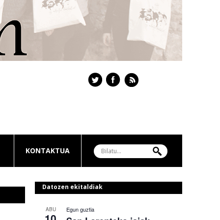
KONTAKTUA
Datozen ekitaldiak
Egun guztia
ABU
10