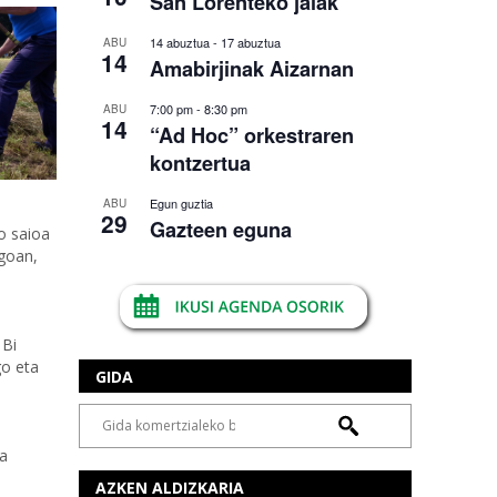
San Lorenteko jaiak
14 abuztua
-
17 abuztua
ABU
14
Amabirjinak Aizarnan
7:00 pm
-
8:30 pm
ABU
14
“Ad Hoc” orkestraren
kontzertua
Egun guztia
ABU
29
Gazteen eguna
o saioa
ngoan,
 Bi
go eta
GIDA
ta
AZKEN ALDIZKARIA