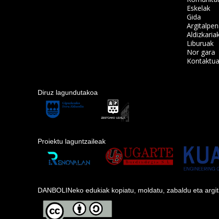
Eskelak
Gida
Argitalpe
Aldizkaria
Liburuak
Nor gara
Kontaktu
Diruz lagundutakoa
Proiektu laguntzaileak
DANBOLINeko edukiak kopiatu, moldatu, zabaldu eta argitara