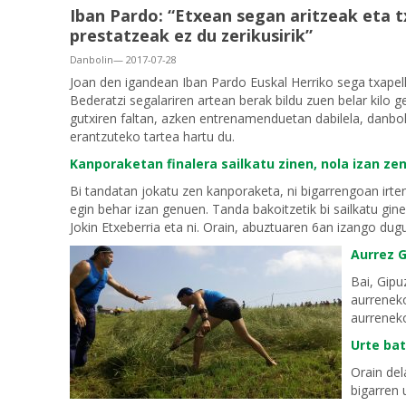
Iban Pardo: “Etxean segan aritzeak eta 
prestatzeak ez du zerikusirik”
Danbolin— 2017-07-28
Joan den igandean Iban Pardo Euskal Herriko sega txapelk
Bederatzi segalariren artean berak bildu zuen belar kilo 
gutxiren faltan, azken entrenamenduetan dabilela, danbol
erantzuteko tartea hartu du.
Kanporaketan finalera sailkatu zinen, nola izan ze
Bi tandatan jokatu zen kanporaketa, ni bigarrengoan irten
egin behar izan genuen. Tanda bakoitzetik bi sailkatu gi
Jokin Etxeberria eta ni. Orain, abuztuaren 6an izango dug
Aurrez G
Bai, Gipu
aurreneko
aurreneko
Urte bat
Orain del
bigarren 