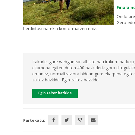
Finala n
Ondo pres
Gero edo
berdintasunarekin konformatzen naiz.
Irakurle, gure webgunean albiste hau irakurri baduzu,
ekarpena egiten duten 400 bazkidetik gora ditugulako
emanez, normalizaziora bidean gure ekarpena egiten 
zaitez bazkide. Egin zaitez bazkide
Egin zaitez bazkide
Partekatu: