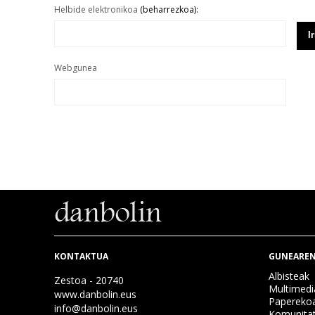
Helbide elektronikoa
(beharrezkoa):
Webgunea
KONTAKTUA
GUNEAREN
Albisteak
Zestoa - 20740
Multimedi
www.danbolin.eus
Papereko
info@danbolin.eus
Komunita