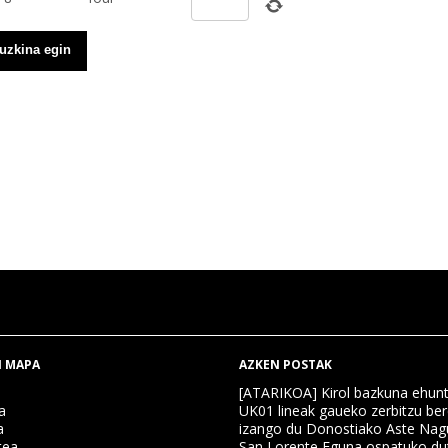
 MAPA
AZKEN POSTAK
[ATARIKOA] Kirol bazkuna ehun
a
UK01 lineak gaueko zerbitzu ber
a
izango du Donostiako Aste Nag
tea
San Lorente Eguna ospatuko du