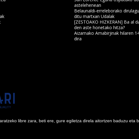
astelehenean
Belaunaldi-erreleborako dirulagu
nak
ditu martxan Udalak
k
[ZESTOAKO HIZKERAN] Ba al da
den aste honetako hitza?
Aizarnako Amabirjinak hilaren 1
a
dira
tzeko libre zara, beti ere, gure egiletza direla aitortzen baduzu eta 