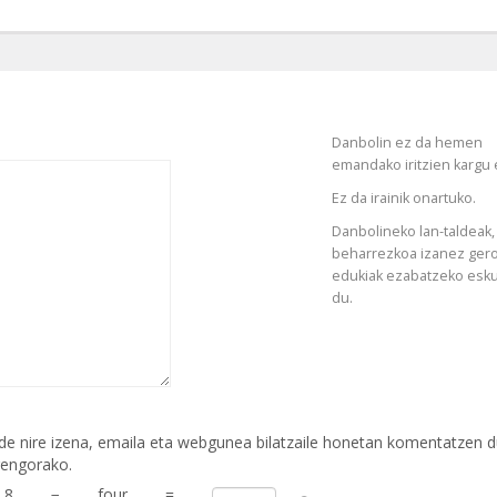
Danbolin ez da hemen
emandako iritzien kargu 
Ez da irainik onartuko.
Danbolineko lan-taldeak,
beharrezkoa izanez gero
edukiak ezabatzeko esk
du.
de nire izena, emaila eta webgunea bilatzaile honetan komentatzen 
rengorako.
8
−
four
=