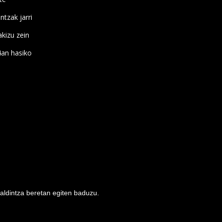
ntzak jarri
kizu zein
4an hasiko
baldintza beretan egiten baduzu.