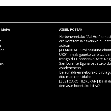
 MAPA
AZKEN POSTAK
Herbehereetako “Ad Hoc” orkest
a
ere kontzertua eskainiko du dat
a
astean
tea
[ATARIKOA] Kirol bazkuna ehun
UK01 lineak gaueko zerbitzu ber
izango du Donostiako Aste Nag
nak
San Lorente Eguna ospatuko du
k
astelehenean
Belaunaldi-erreleborako dirulagu
ditu martxan Udalak
a
[ZESTOAKO HIZKERAN] Ba al da
den aste honetako hitza?