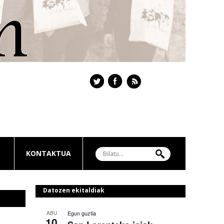
KONTAKTUA
Datozen ekitaldiak
Egun guztia
ABU
10