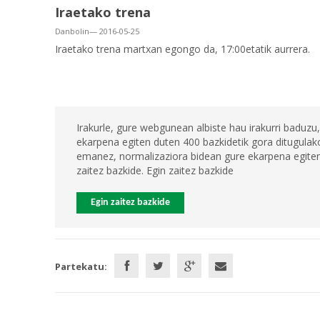
Iraetako trena
Danbolin— 2016-05-25
Iraetako trena martxan egongo da, 17:00etatik aurrera.
Irakurle, gure webgunean albiste hau irakurri baduzu,
ekarpena egiten duten 400 bazkidetik gora ditugulako
emanez, normalizaziora bidean gure ekarpena egiten 
zaitez bazkide. Egin zaitez bazkide
Egin zaitez bazkide
Partekatu: