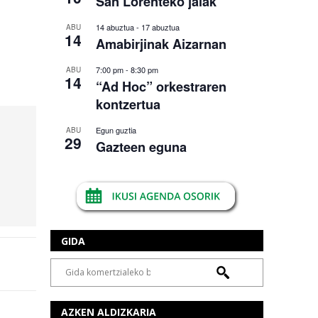
San Lorenteko jaiak
14 abuztua
-
17 abuztua
ABU
14
Amabirjinak Aizarnan
7:00 pm
-
8:30 pm
ABU
14
“Ad Hoc” orkestraren
kontzertua
Egun guztia
ABU
29
Gazteen eguna
GIDA
AZKEN ALDIZKARIA