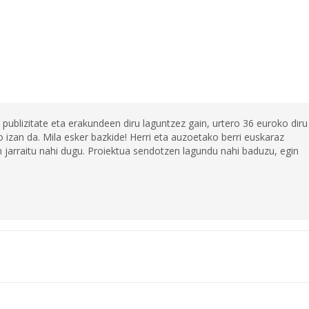
 publizitate eta erakundeen diru laguntzez gain, urtero 36 euroko diru
 izan da. Mila esker bazkide! Herri eta auzoetako berri euskaraz
jarraitu nahi dugu. Proiektua sendotzen lagundu nahi baduzu, egin