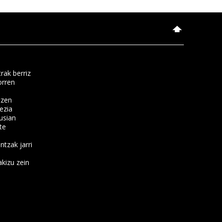
rak berriz
orren
tzen
ezia
usian
te
ntzak jarri
kizu zein