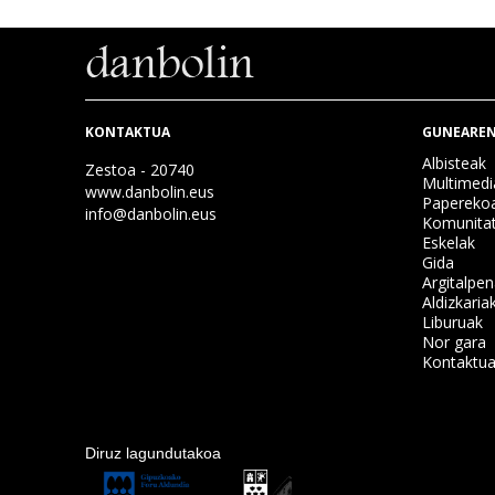
KONTAKTUA
GUNEAREN
Albisteak
Zestoa - 20740
Multimedi
www.danbolin.eus
Papereko
info@danbolin.eus
Komunita
Eskelak
Gida
Argitalpe
Aldizkaria
Liburuak
Nor gara
Kontaktu
Diruz lagundutakoa