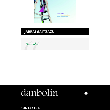
JARRAI GAITZAZU
Danbolin
KONTAKTUA