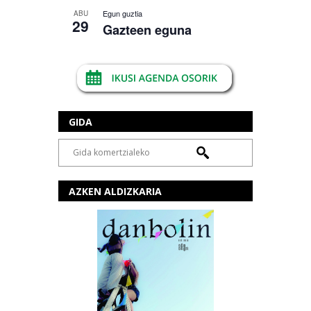
Egun guztia
ABU
29
Gazteen eguna
GIDA
AZKEN ALDIZKARIA