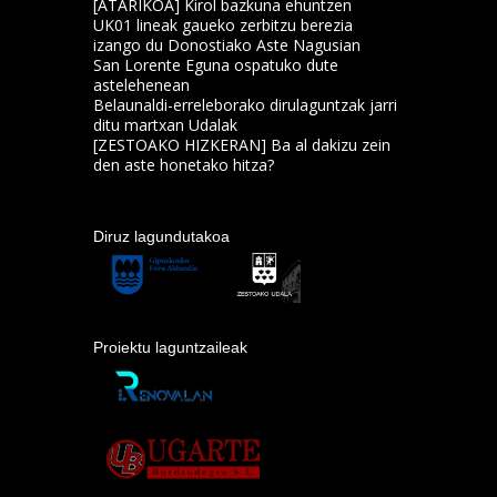
[ATARIKOA] Kirol bazkuna ehuntzen
UK01 lineak gaueko zerbitzu berezia
izango du Donostiako Aste Nagusian
San Lorente Eguna ospatuko dute
astelehenean
Belaunaldi-erreleborako dirulaguntzak jarri
ditu martxan Udalak
[ZESTOAKO HIZKERAN] Ba al dakizu zein
den aste honetako hitza?
Diruz lagundutakoa
Proiektu laguntzaileak