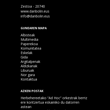
Zestoa - 20740
www.danbolin.eus
info@danbolin.eus
GUNEAREN MAPA
Albisteak
Multimedia
Paperekoa
Komunitatea
Eskelak
Gida
Argitalpenak
Aldizkariak
Liburuak
Nor gara
Kontaktua
AZKEN POSTAK
Herbehereetako “Ad Hoc” orkestrak berriz
ere kontzertua eskainiko du datorren
astean