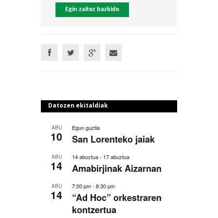
Egin zaitez bazkide
Datozen ekitaldiak
Egun guztia
ABU
10
San Lorenteko jaiak
14 abuztua
-
17 abuztua
ABU
14
Amabirjinak Aizarnan
7:00 pm
-
8:30 pm
ABU
14
“Ad Hoc” orkestraren
kontzertua