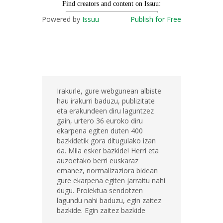
Powered by
Issuu
Publish for Free
Irakurle, gure webgunean albiste
hau irakurri baduzu, publizitate
eta erakundeen diru laguntzez
gain, urtero 36 euroko diru
ekarpena egiten duten 400
bazkidetik gora ditugulako izan
da. Mila esker bazkide! Herri eta
auzoetako berri euskaraz
emanez, normalizaziora bidean
gure ekarpena egiten jarraitu nahi
dugu. Proiektua sendotzen
lagundu nahi baduzu, egin zaitez
bazkide. Egin zaitez bazkide