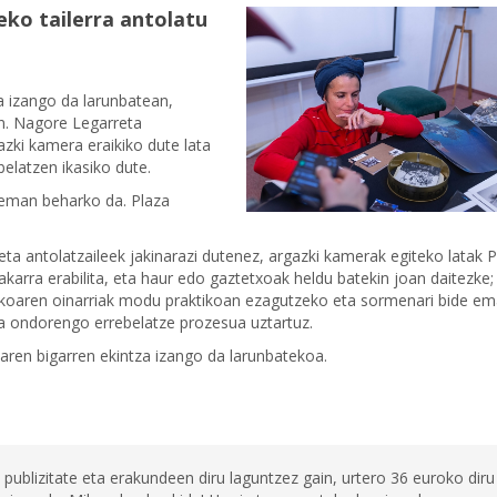
ko tailerra antolatu
a izango da larunbatean,
an. Nagore Legarreta
azki kamera eraikiko dute lata
belatzen ikasiko dute.
n eman beharko da. Plaza
eta antolatzaileek jakinarazi dutenez, argazki kamerak egiteko latak P
 bakarra erabilita, eta haur edo gaztetxoak heldu batekin joan daitezke;
ogikoaren oinarriak modu praktikoan ezagutzeko eta sormenari bide e
eta ondorengo errebelatze prozesua uztartuz.
oaren bigarren ekintza izango da larunbatekoa.
 publizitate eta erakundeen diru laguntzez gain, urtero 36 euroko diru