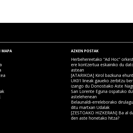
 MAPA
AZKEN POSTAK
Herbehereetako “Ad Hoc” orkest
a
ere kontzertua eskainiko du dat
a
astean
tea
[ATARIKOA] Kirol bazkuna ehun
UK01 lineak gaueko zerbitzu ber
izango du Donostiako Aste Nag
nak
San Lorente Eguna ospatuko du
k
astelehenean
Belaunaldi-erreleborako dirulagu
ditu martxan Udalak
a
[ZESTOAKO HIZKERAN] Ba al da
den aste honetako hitza?