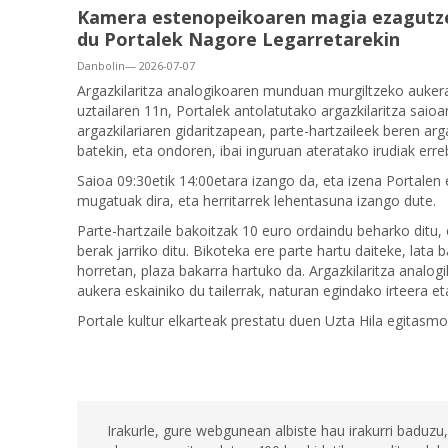
Kamera estenopeikoaren magia ezagutze
du Portalek Nagore Legarretarekin
Danbolin— 2026-07-07
Argazkilaritza analogikoaren munduan murgiltzeko auker
uztailaren 11n, Portalek antolatutako argazkilaritza saio
argazkilariaren gidaritzapean, parte-hartzaileek beren arg
batekin, eta ondoren, ibai inguruan ateratako irudiak erre
Saioa 09:30etik 14:00etara izango da, eta izena Portale
mugatuak dira, eta herritarrek lehentasuna izango dute.
Parte-hartzaile bakoitzak 10 euro ordaindu beharko ditu, 
berak jarriko ditu. Bikoteka ere parte hartu daiteke, lata
horretan, plaza bakarra hartuko da. Argazkilaritza anal
aukera eskainiko du tailerrak, naturan egindako irteera 
Portale kultur elkarteak prestatu duen Uzta Hila egitasm
Irakurle, gure webgunean albiste hau irakurri baduzu,