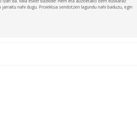
 izan da. Mila esker bazkide! Herri eta auzoetako berri euskaraz
jarraitu nahi dugu. Proiektua sendotzen lagundu nahi baduzu, egin