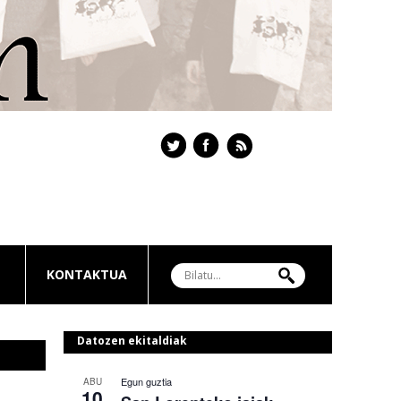
KONTAKTUA
Datozen ekitaldiak
Egun guztia
ABU
10