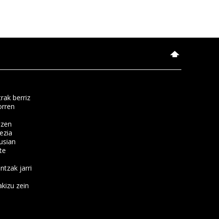
rak berriz
orren
tzen
ezia
usian
te
ntzak jarri
kizu zein