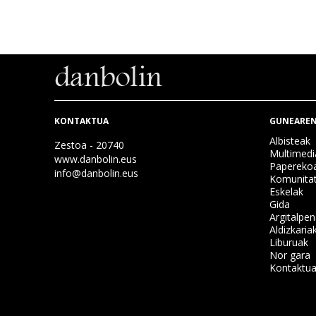
KONTAKTUA
GUNEAREN
Albisteak
Zestoa - 20740
Multimedi
www.danbolin.eus
Papereko
info@danbolin.eus
Komunita
Eskelak
Gida
Argitalpe
Aldizkaria
Liburuak
Nor gara
Kontaktu