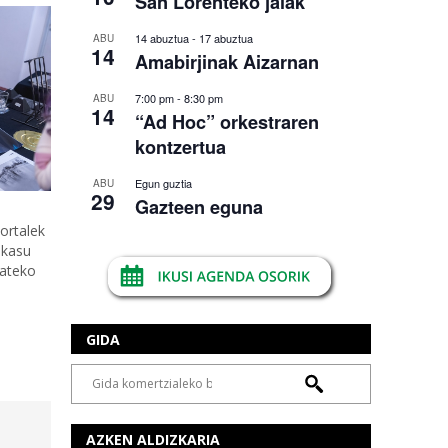
San Lorenteko jaiak
14 abuztua
-
17 abuztua
ABU
14
Amabirjinak Aizarnan
7:00 pm
-
8:30 pm
ABU
14
“Ad Hoc” orkestraren
kontzertua
Egun guztia
ABU
29
Gazteen eguna
ortalek
 kasu
mateko
GIDA
AZKEN ALDIZKARIA