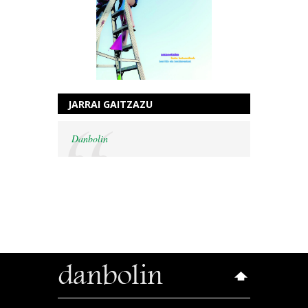
JARRAI GAITZAZU
Danbolin