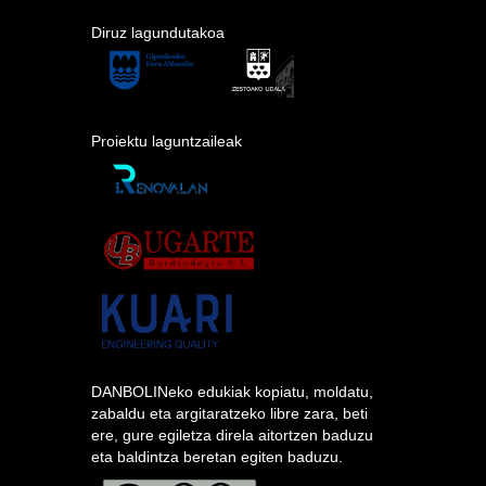
Diruz lagundutakoa
Proiektu laguntzaileak
DANBOLINeko edukiak kopiatu, moldatu,
zabaldu eta argitaratzeko libre zara, beti
ere, gure egiletza direla aitortzen baduzu
eta baldintza beretan egiten baduzu.