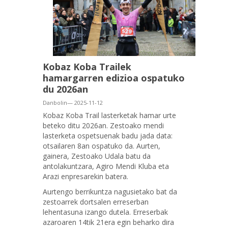
Kobaz Koba Trailek
hamargarren edizioa ospatuko
du 2026an
Danbolin— 2025-11-12
Kobaz Koba Trail lasterketak hamar urte
beteko ditu 2026an. Zestoako mendi
lasterketa ospetsuenak badu jada data:
otsailaren 8an ospatuko da. Aurten,
gainera, Zestoako Udala batu da
antolakuntzara, Agiro Mendi Kluba eta
Arazi enpresarekin batera.
Aurtengo berrikuntza nagusietako bat da
zestoarrek dortsalen erreserban
lehentasuna izango dutela. Erreserbak
azaroaren 14tik 21era egin beharko dira