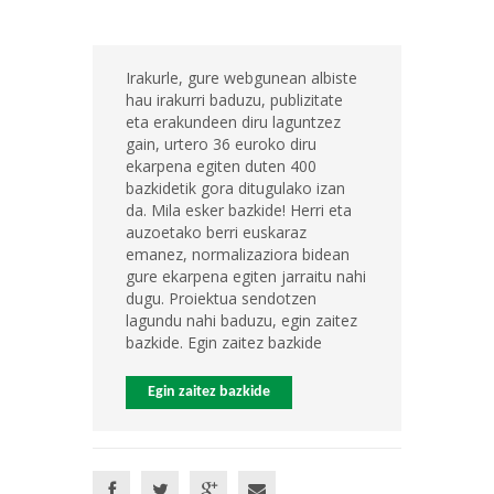
Irakurle, gure webgunean albiste
hau irakurri baduzu, publizitate
eta erakundeen diru laguntzez
gain, urtero 36 euroko diru
ekarpena egiten duten 400
bazkidetik gora ditugulako izan
da. Mila esker bazkide! Herri eta
auzoetako berri euskaraz
emanez, normalizaziora bidean
gure ekarpena egiten jarraitu nahi
dugu. Proiektua sendotzen
lagundu nahi baduzu, egin zaitez
bazkide. Egin zaitez bazkide
Egin zaitez bazkide