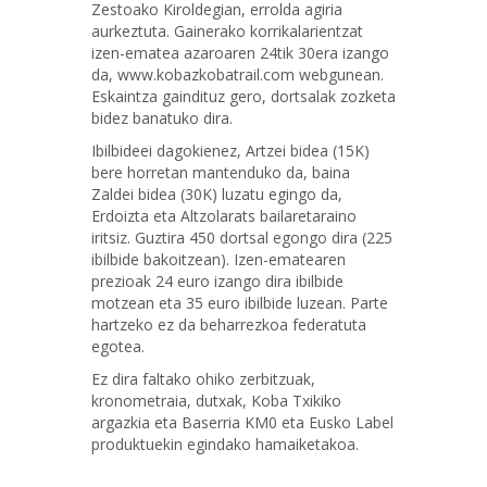
Zestoako Kiroldegian, errolda agiria
aurkeztuta. Gainerako korrikalarientzat
izen-ematea azaroaren 24tik 30era izango
da, www.kobazkobatrail.com webgunean.
Eskaintza gaindituz gero, dortsalak zozketa
bidez banatuko dira.
Ibilbideei dagokienez, Artzei bidea (15K)
bere horretan mantenduko da, baina
Zaldei bidea (30K) luzatu egingo da,
Erdoizta eta Altzolarats bailaretaraino
iritsiz. Guztira 450 dortsal egongo dira (225
ibilbide bakoitzean). Izen-ematearen
prezioak 24 euro izango dira ibilbide
motzean eta 35 euro ibilbide luzean. Parte
hartzeko ez da beharrezkoa federatuta
egotea.
Ez dira faltako ohiko zerbitzuak,
kronometraia, dutxak, Koba Txikiko
argazkia eta Baserria KM0 eta Eusko Label
produktuekin egindako hamaiketakoa.