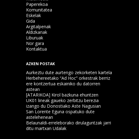
Paperekoa
Komunitatea
Eskelak
Gida
Argitalpenak
Aldizkariak
Liburuak
Nor gara
Kontaktua
AZKEN POSTAK
Aurkeztu dute aurtengo zekorketen kartela
Herbehereetako “Ad Hoc” orkestrak berriz
ere kontzertua eskainiko du datorren
astean
[ATARIKOA] Kirol bazkuna ehuntzen
UK01 lineak gaueko zerbitzu berezia
izango du Donostiako Aste Nagusian
San Lorente Eguna ospatuko dute
astelehenean
Belaunaldi-erreleborako dirulaguntzak jarri
ditu martxan Udalak