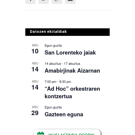
Datozen ekitaldiak
Egun guztia
ABU
10
San Lorenteko jaiak
14 abuztua
-
17 abuztua
ABU
14
Amabirjinak Aizarnan
7:00 pm
-
8:30 pm
ABU
14
“Ad Hoc” orkestraren
kontzertua
Egun guztia
ABU
29
Gazteen eguna