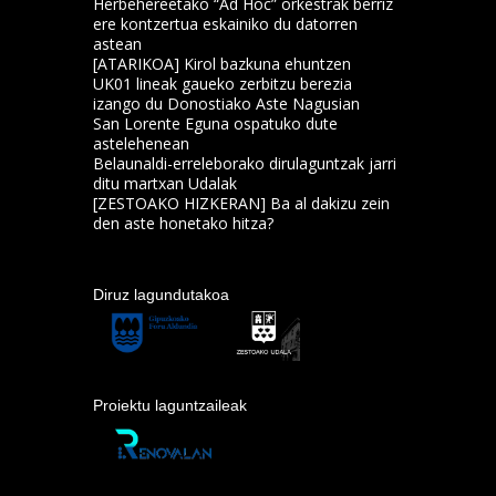
Herbehereetako “Ad Hoc” orkestrak berriz
ere kontzertua eskainiko du datorren
astean
[ATARIKOA] Kirol bazkuna ehuntzen
UK01 lineak gaueko zerbitzu berezia
izango du Donostiako Aste Nagusian
San Lorente Eguna ospatuko dute
astelehenean
Belaunaldi-erreleborako dirulaguntzak jarri
ditu martxan Udalak
[ZESTOAKO HIZKERAN] Ba al dakizu zein
den aste honetako hitza?
Diruz lagundutakoa
Proiektu laguntzaileak