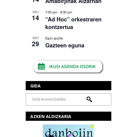
Amabirjinak Aizarnan
7:00 pm
-
8:30 pm
ABU
14
“Ad Hoc” orkestraren
kontzertua
Egun guztia
ABU
29
Gazteen eguna
GIDA
AZKEN ALDIZKARIA