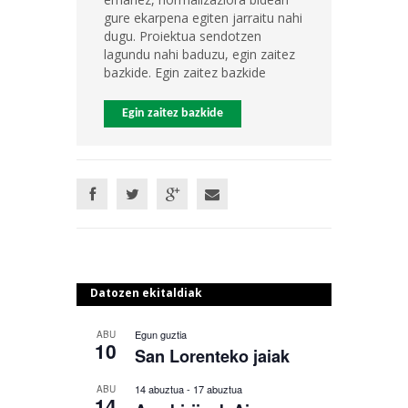
gure ekarpena egiten jarraitu nahi
dugu. Proiektua sendotzen
lagundu nahi baduzu, egin zaitez
bazkide. Egin zaitez bazkide
Egin zaitez bazkide
Datozen ekitaldiak
Egun guztia
ABU
10
San Lorenteko jaiak
14 abuztua
-
17 abuztua
ABU
14