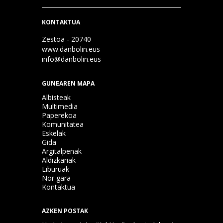
KONTAKTUA
Zestoa - 20740
www.danbolin.eus
info@danbolin.eus
GUNEAREN MAPA
Albisteak
Multimedia
Paperekoa
Komunitatea
Eskelak
Gida
Argitalpenak
Aldizkariak
Liburuak
Nor gara
Kontaktua
AZKEN POSTAK