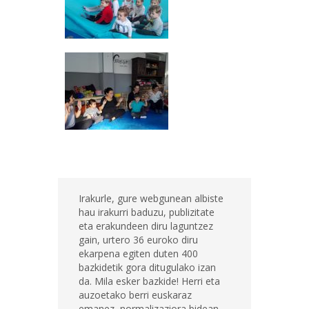
Irakurle, gure webgunean albiste
hau irakurri baduzu, publizitate
eta erakundeen diru laguntzez
gain, urtero 36 euroko diru
ekarpena egiten duten 400
bazkidetik gora ditugulako izan
da. Mila esker bazkide! Herri eta
auzoetako berri euskaraz
emanez, normalizaziora bidean