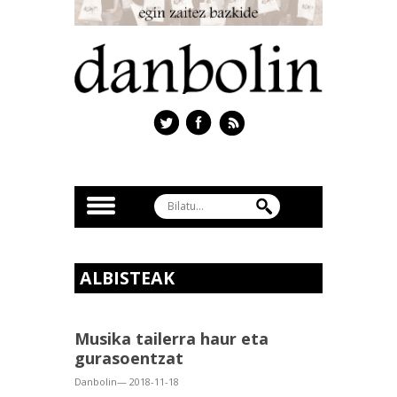
ALBISTEAK
Musika tailerra haur eta
gurasoentzat
Danbolin— 2018-11-18