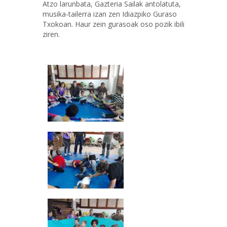
Atzo larunbata, Gazteria Sailak antolatuta,
musika-tailerra izan zen Idiazpiko Guraso
Txokoan. Haur zein gurasoak oso pozik ibili
ziren.