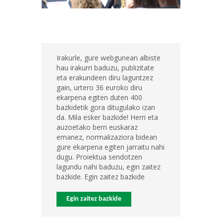
Irakurle, gure webgunean albiste
hau irakurri baduzu, publizitate
eta erakundeen diru laguntzez
gain, urtero 36 euroko diru
ekarpena egiten duten 400
bazkidetik gora ditugulako izan
da. Mila esker bazkide! Herri eta
auzoetako berri euskaraz
emanez, normalizaziora bidean
gure ekarpena egiten jarraitu nahi
dugu. Proiektua sendotzen
lagundu nahi baduzu, egin zaitez
bazkide. Egin zaitez bazkide
Egin zaitez bazkide