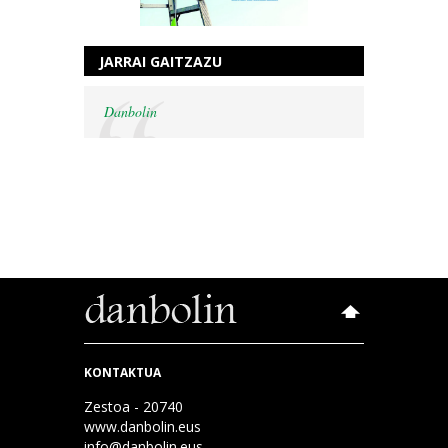
JARRAI GAITZAZU
Danbolin
KONTAKTUA
Zestoa - 20740
www.danbolin.eus
info@danbolin.eus