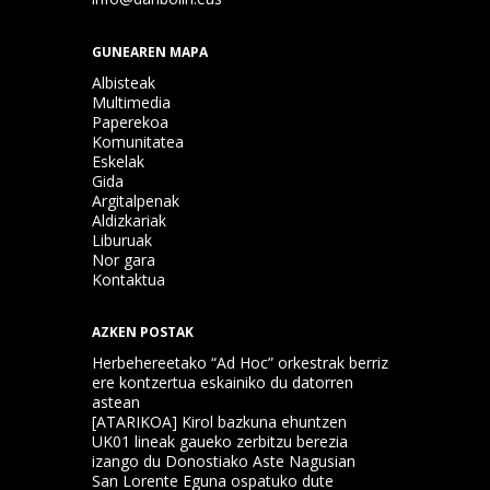
GUNEAREN MAPA
Albisteak
Multimedia
Paperekoa
Komunitatea
Eskelak
Gida
Argitalpenak
Aldizkariak
Liburuak
Nor gara
Kontaktua
AZKEN POSTAK
Herbehereetako “Ad Hoc” orkestrak berriz
ere kontzertua eskainiko du datorren
astean
[ATARIKOA] Kirol bazkuna ehuntzen
UK01 lineak gaueko zerbitzu berezia
izango du Donostiako Aste Nagusian
San Lorente Eguna ospatuko dute