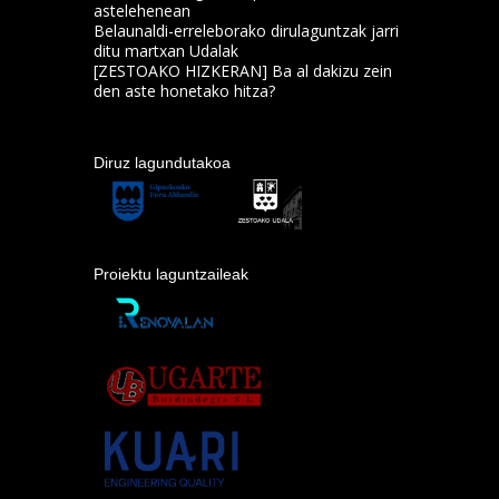
astelehenean
Belaunaldi-erreleborako dirulaguntzak jarri
ditu martxan Udalak
[ZESTOAKO HIZKERAN] Ba al dakizu zein
den aste honetako hitza?
Diruz lagundutakoa
Proiektu laguntzaileak