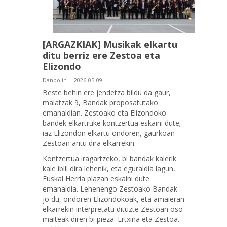
[ARGAZKIAK] Musikak elkartu
ditu berriz ere Zestoa eta
Elizondo
Danbolin— 2026-05-09
Beste behin ere jendetza bildu da gaur,
maiatzak 9, Bandak proposatutako
emanaldian. Zestoako eta Elizondoko
bandek elkartruke kontzertua eskaini dute;
iaz Elizondon elkartu ondoren, gaurkoan
Zestoan aritu dira elkarrekin.
Kontzertua iragartzeko, bi bandak kalerik
kale ibili dira lehenik, eta eguraldia lagun,
Euskal Herria plazan eskaini dute
emanaldia. Lehenengo Zestoako Bandak
jo du, ondoren Elizondokoak, eta amaieran
elkarrekin interpretatu dituzte Zestoan oso
maiteak diren bi pieza: Ertxina eta Zestoa.