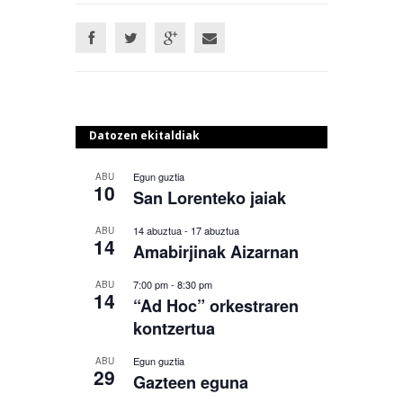
Datozen ekitaldiak
Egun guztia
ABU
10
San Lorenteko jaiak
14 abuztua
-
17 abuztua
ABU
14
Amabirjinak Aizarnan
7:00 pm
-
8:30 pm
ABU
14
“Ad Hoc” orkestraren
kontzertua
Egun guztia
ABU
29
Gazteen eguna