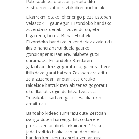
Publikoak txalo artean jarraitu ditu
zestoarrentzat bereziak diren melodiak.
Elkarrekin jotako lehenengo pieza Esteban
Velascok —gaur egun Elizondoko bandako
zuzendaria denak— zuzendu du, eta
bigarrena, berriz, Beñat Etxabek.
Elizondoko bandako zuzendariak azaldu du
ilusio handiz hartu duela gaurko
gonbidapena; izan ere, hilabete gutxi
daramatza Elizondoko Bandaren
gidaritzan. Irriz gogoratu du, gainera, bere
ibilbideko garai batean Zestoan ere aritu
zela zuzendari lanetan, eta orduko
taldekide batzuk izen-abizenez gogoratu
ditu. Ilusiotik egin du hitzartzea, eta
“musikak elkartzen gaitu” esaldiarekin
amaitu du.
Bandako kideek aurreratu dute Zestoan
izango duten hurrengo hitzordua ere
prestatzen ari direla: ekainaren 19rako,
jada tradizio bilakatzen ari den soinu
banden kontzertua antolatzen ari dira.