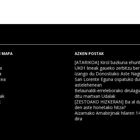
 MAPA
AZKEN POSTAK
[ATARIKOA] Kirol bazkuna ehun
a
UK01 lineak gaueko zerbitzu ber
a
izango du Donostiako Aste Nag
tea
San Lorente Eguna ospatuko du
astelehenean
Belaunaldi-erreleborako dirulagu
nak
ditu martxan Udalak
k
[ZESTOAKO HIZKERAN] Ba al da
den aste honetako hitza?
Aizarnako Amabirjinak hilaren 1
a
dira