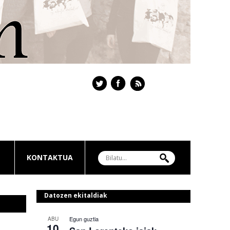
KONTAKTUA
Datozen ekitaldiak
Egun guztia
ABU
10