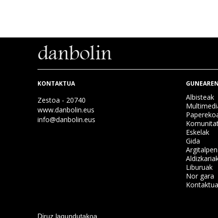
KONTAKTUA
GUNEAREN
Albisteak
Zestoa - 20740
Multimedi
www.danbolin.eus
Papereko
info@danbolin.eus
Komunita
Eskelak
Gida
Argitalpe
Aldizkaria
Liburuak
Nor gara
Kontaktu
Diruz lagundutakoa