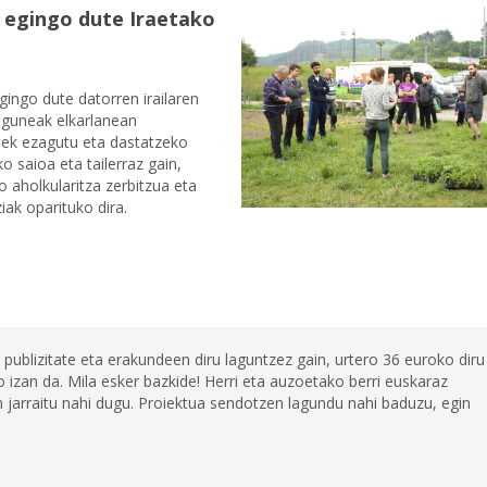
a egingo dute Iraetako
gingo dute datorren irailaren
oguneak elkarlanean
riek ezagutu eta dastatzeko
 saioa eta tailerraz gain,
 aholkularitza zerbitzua eta
iak oparituko dira.
 publizitate eta erakundeen diru laguntzez gain, urtero 36 euroko diru
 izan da. Mila esker bazkide! Herri eta auzoetako berri euskaraz
jarraitu nahi dugu. Proiektua sendotzen lagundu nahi baduzu, egin