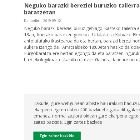
Neguko barazki bereziei buruzko tailerr
baratzetan
Danbolin— 2019-09-12
Neguko barazki bereziei buruz gehiago ikasteko tailerra e
18an, Iraetako baratzen gunean. Udalak eta Kutxako Ek
antolatutako ikastearoa da eta bertan, barazki berezi ho
aukera izango da. Arratsaldeko 18:00etan hasiko da doako
Furgo
baratza
ere bertan egongo da eta baratzen inguruko
hazi ekologikoak eskainiko dituzte. Gainera, landare berez
Irakurle, gure webgunean albiste hau irakurri baduzu,
ekarpena egiten duten 400 bazkidetik gora ditugulako
emanez, normalizaziora bidean gure ekarpena egiten 
zaitez bazkide. Egin zaitez bazkide
Egin zaitez bazkide