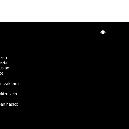
tzen
ezia
usian
te
ntzak jarri
kizu zein
4an hasiko