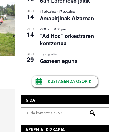
San Lorenteko jaiak
14 abuztua
-
17 abuztua
ABU
14
Amabirjinak Aizarnan
7:00 pm
-
8:30 pm
ABU
14
“Ad Hoc” orkestraren
kontzertua
Egun guztia
ABU
29
Gazteen eguna
GIDA
AZKEN ALDIZKARIA