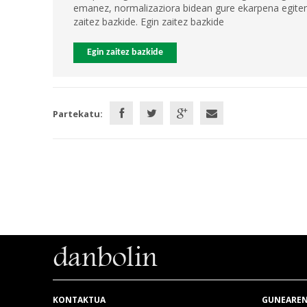
emanez, normalizaziora bidean gure ekarpena egiten 
zaitez bazkide. Egin zaitez bazkide
Egin zaitez bazkide
Partekatu:
KONTAKTUA
GUNEAREN