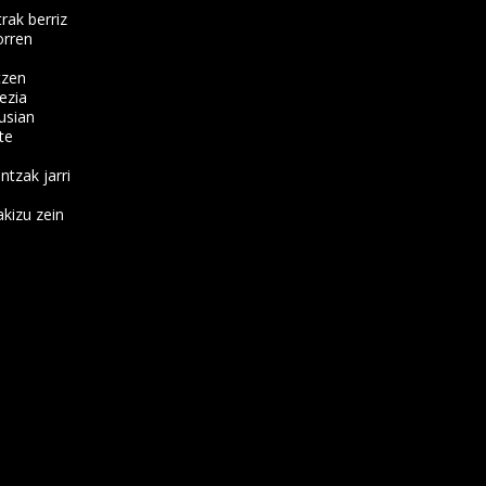
rak berriz
orren
tzen
ezia
usian
te
ntzak jarri
kizu zein