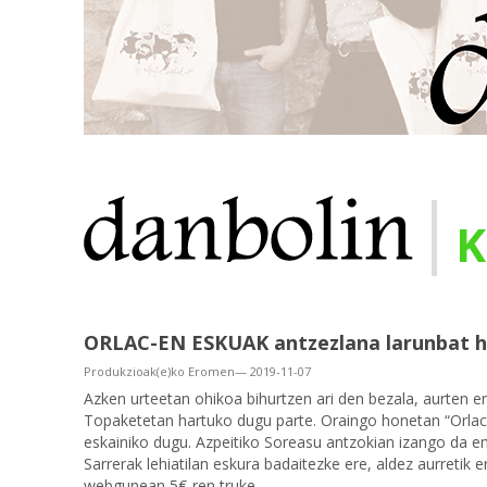
|
K
ORLAC-EN ESKUAK antzezlana larunbat 
Produkzioak(e)ko Eromen— 2019-11-07
Azken urteetan ohikoa bihurtzen ari den bezala, aurten er
Topaketetan hartuko dugu parte. Oraingo honetan “Orlac
eskainiko dugu. Azpeitiko Soreasu antzokian izango da e
Sarrerak lehiatilan eskura badaitezke ere, aldez aurretik
webgunean 5€-ren truke.