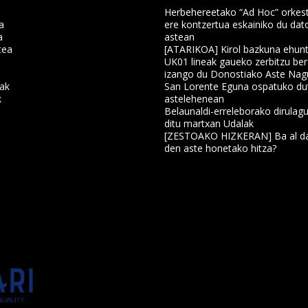
Herbehereetako “Ad Hoc” orkest
a
ere kontzertua eskainiko du dat
a
astean
tea
[ATARIKOA] Kirol bazkuna ehun
UK01 lineak gaueko zerbitzu ber
izango du Donostiako Aste Nag
nak
San Lorente Eguna ospatuko du
k
astelehenean
Belaunaldi-erreleborako dirulagu
ditu martxan Udalak
a
[ZESTOAKO HIZKERAN] Ba al da
den aste honetako hitza?