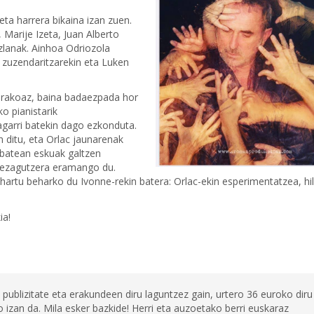
ta harrera bikaina izan zuen.
 Marije Izeta, Juan Alberto
zlanak. Ainhoa Odriozola
 zuzendaritzarekin eta Luken
orakoaz, baina badaezpada hor
o pianistarik
garri batekin dago ezkonduta.
 ditu, eta Orlac jaunarenak
u batean eskuak galtzen
a ezagutzera eramango du.
 hartu beharko du Ivonne-rekin batera: Orlac-ekin esperimentatzea, hi
ia!
 publizitate eta erakundeen diru laguntzez gain, urtero 36 euroko diru
 izan da. Mila esker bazkide! Herri eta auzoetako berri euskaraz