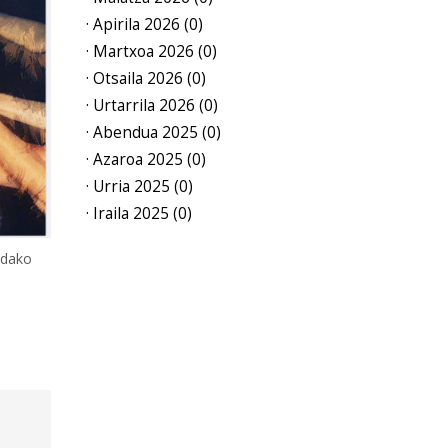
· Apirila 2026 (0)
· Martxoa 2026 (0)
· Otsaila 2026 (0)
· Urtarrila 2026 (0)
· Abendua 2025 (0)
· Azaroa 2025 (0)
· Urria 2025 (0)
· Iraila 2025 (0)
ldako