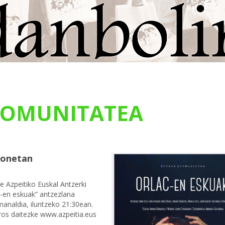
OMUNITATEA
honetan
e Azpeitiko Euskal Antzerki
-en eskuak” antzezlana
manaldia, iluntzeko 21:30ean.
 eros daitezke www.azpeitia.eus