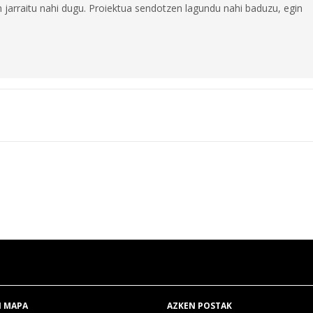
jarraitu nahi dugu. Proiektua sendotzen lagundu nahi baduzu, egin
 MAPA
AZKEN POSTAK