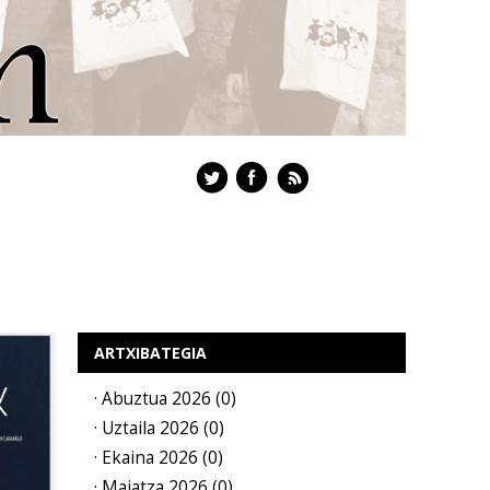
ARTXIBATEGIA
· Abuztua 2026 (0)
· Uztaila 2026 (0)
· Ekaina 2026 (0)
· Maiatza 2026 (0)