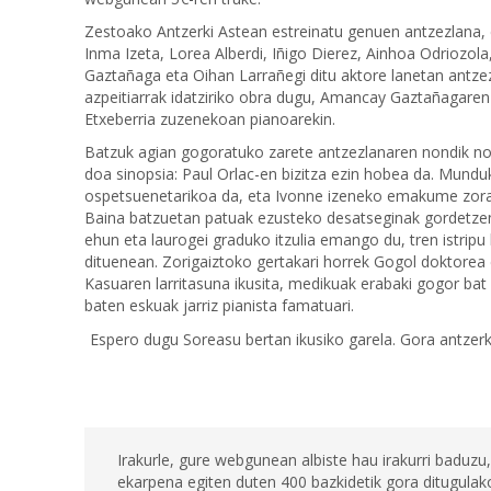
Zestoako Antzerki Astean estreinatu genuen antzezlana, e
Inma Izeta, Lorea Alberdi, Iñigo Dierez, Ainhoa Odriozola,
Gaztañaga eta Oihan Larrañegi ditu aktore lanetan antze
azpeitiarrak idatziriko obra dugu, Amancay Gaztañagaren
Etxeberria zuzenekoan pianoarekin.
Batzuk agian gogoratuko zarete antzezlanaren nondik n
doa sinopsia: Paul Orlac-en bizitza ezin hobea da. Munduk
ospetsuenetarikoa da, eta Ivonne izeneko emakume zora
Baina batzuetan patuak ezusteko desatseginak gordetzen
ehun eta laurogei graduko itzulia emango du, tren istrip
dituenean. Zorigaiztoko gertakari horrek Gogol doktore
Kasuaren larritasuna ikusita, medikuak erabaki gogor bat
baten eskuak jarriz pianista famatuari.
Espero dugu Soreasu bertan ikusiko garela. Gora antzerk
Irakurle, gure webgunean albiste hau irakurri baduzu,
ekarpena egiten duten 400 bazkidetik gora ditugulako