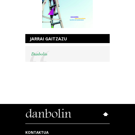
JARRAI GAITZAZU
Danbolin
KONTAKTUA