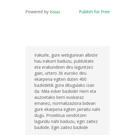
Powered by
Issuu
Publish for Free
Irakurle, gure webgunean albiste
hau irakurri baduzu, publizitate
eta erakundeen diru laguntzez
gain, urtero 36 euroko diru
ekarpena egiten duten 400
bazkidetik gora ditugulako izan
da. Mila esker bazkide! Herri eta
auzoetako berri euskaraz
emanez, normalizaziora bidean
gure ekarpena egiten jarraitu nahi
dugu. Proiektua sendotzen
lagundu nahi baduzu, egin zaitez
bazkide. Egin zaitez bazkide