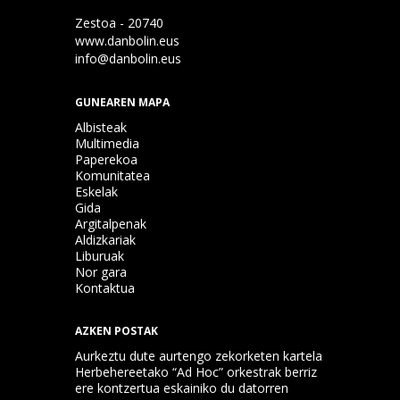
Zestoa - 20740
www.danbolin.eus
info@danbolin.eus
GUNEAREN MAPA
Albisteak
Multimedia
Paperekoa
Komunitatea
Eskelak
Gida
Argitalpenak
Aldizkariak
Liburuak
Nor gara
Kontaktua
AZKEN POSTAK
Aurkeztu dute aurtengo zekorketen kartela
Herbehereetako “Ad Hoc” orkestrak berriz
ere kontzertua eskainiko du datorren