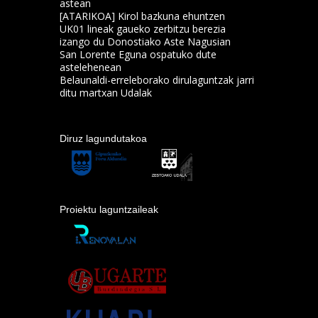
astean
[ATARIKOA] Kirol bazkuna ehuntzen
UK01 lineak gaueko zerbitzu berezia
izango du Donostiako Aste Nagusian
San Lorente Eguna ospatuko dute
astelehenean
Belaunaldi-erreleborako dirulaguntzak jarri
ditu martxan Udalak
Diruz lagundutakoa
Proiektu laguntzaileak