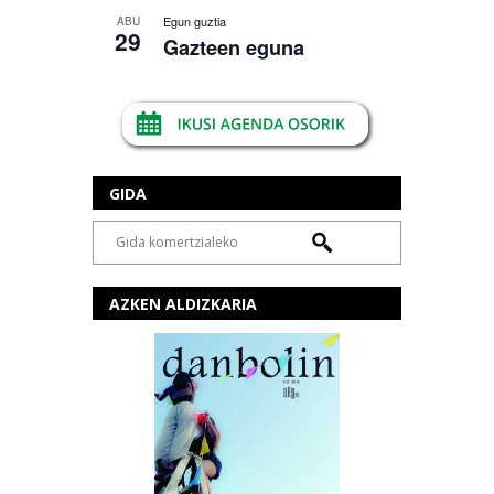
Egun guztia
ABU
29
Gazteen eguna
GIDA
AZKEN ALDIZKARIA