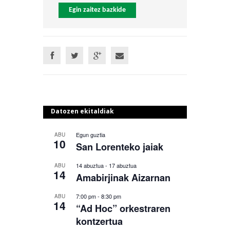
Egin zaitez bazkide
Datozen ekitaldiak
Egun guztia
ABU
10
San Lorenteko jaiak
14 abuztua
-
17 abuztua
ABU
14
Amabirjinak Aizarnan
7:00 pm
-
8:30 pm
ABU
14
“Ad Hoc” orkestraren
kontzertua