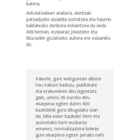
batera.
Antolatzaileen arabera, ekintzak
patxadazko aisialdia sustatzea eta haurrei
kalitatezko denbora eskaintzea du xede.
Aldi berean, euskaraz jolasteko eta
liburuekin gozatzeko aukera ere eskainiko
du.
Irakurle, gure webgunean albiste
hau irakurri baduzu, publizitate
eta erakundeen diru laguntzez
gain, urtero 36 euroko diru
ekarpena egiten duten 400
bazkidetik gora ditugulako izan
da. Mila esker bazkide! Herri eta
auzoetako berri euskaraz
emanez, normalizaziora bidean
gure ekarpena egiten jarraitu nahi