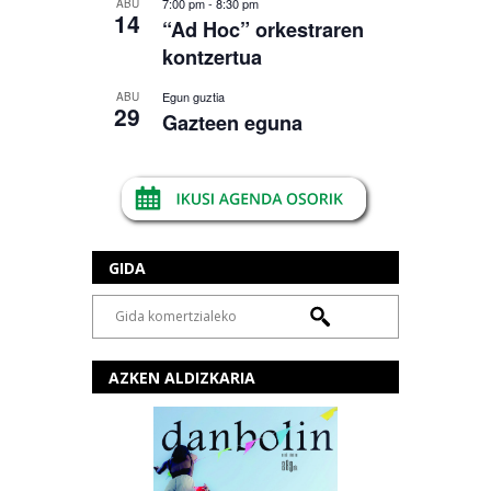
7:00 pm
-
8:30 pm
ABU
14
“Ad Hoc” orkestraren
kontzertua
Egun guztia
ABU
29
Gazteen eguna
GIDA
AZKEN ALDIZKARIA