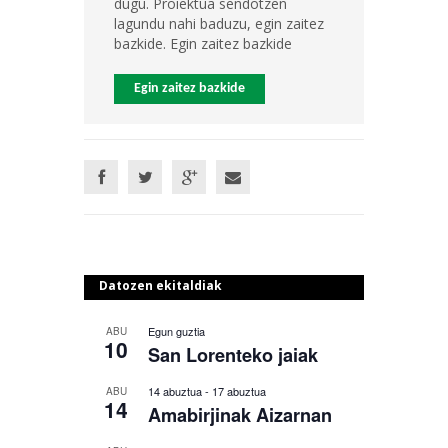
dugu. Proiektua sendotzen
lagundu nahi baduzu, egin zaitez
bazkide. Egin zaitez bazkide
Egin zaitez bazkide
Datozen ekitaldiak
Egun guztia
ABU
10
San Lorenteko jaiak
14 abuztua
-
17 abuztua
ABU
14
Amabirjinak Aizarnan