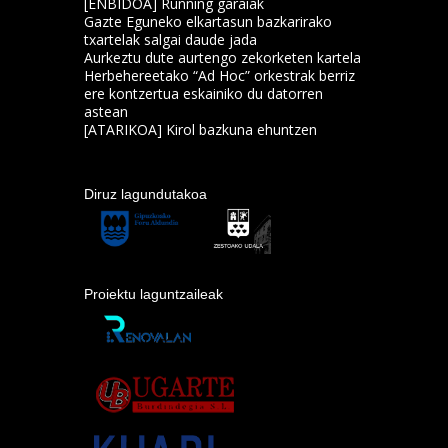
[ENBIDOA] Running garaiak
Gazte Eguneko elkartasun bazkarirako
txartelak salgai daude jada
Aurkeztu dute aurtengo zekorketen kartela
Herbehereetako “Ad Hoc” orkestrak berriz
ere kontzertua eskainiko du datorren
astean
[ATARIKOA] Kirol bazkuna ehuntzen
Diruz lagundutakoa
Proiektu laguntzaileak