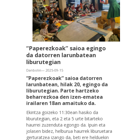
“Paperezkoak” saioa egingo
da datorren larunbatean
liburutegian
Danbolin— 2025-09-15
“Paperezkoak” saioa datorren
larunbatean, hilak 20, egingo da
liburutegian. Parte hartzeko
beharrezkoa den izen-ematea
irailaren 18an amaituko da.
Ekintza goizeko 11:30ean hasiko da
liburutegian, eta 2 eta 5 urte bitarteko
haurrei zuzenduta egongo da. Ipuin eta
jolasen bidez, helburua haurrek liburuetara
gerturatzea izango da, beti ere helduekin