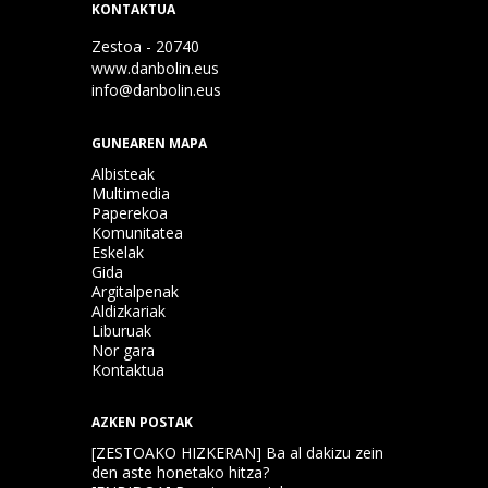
KONTAKTUA
Zestoa - 20740
www.danbolin.eus
info@danbolin.eus
GUNEAREN MAPA
Albisteak
Multimedia
Paperekoa
Komunitatea
Eskelak
Gida
Argitalpenak
Aldizkariak
Liburuak
Nor gara
Kontaktua
AZKEN POSTAK
[ZESTOAKO HIZKERAN] Ba al dakizu zein
den aste honetako hitza?