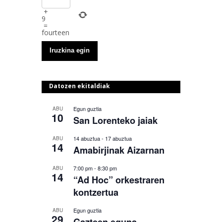
+
9
=
fourteen
Datozen ekitaldiak
Egun guztia
ABU
10
San Lorenteko jaiak
14 abuztua
-
17 abuztua
ABU
14
Amabirjinak Aizarnan
7:00 pm
-
8:30 pm
ABU
14
“Ad Hoc” orkestraren
kontzertua
Egun guztia
ABU
29
Gazteen eguna