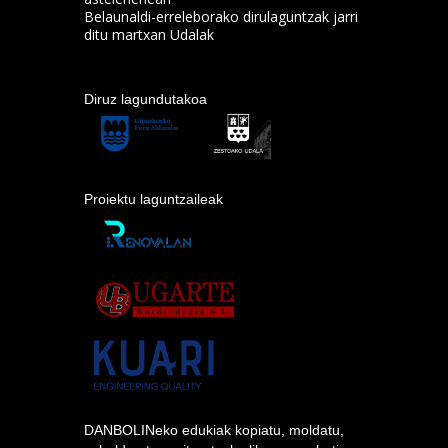
Belaunaldi-erreleborako dirulaguntzak jarri
ditu martxan Udalak
Diruz lagundutakoa
Proiektu laguntzaileak
DANBOLINeko edukiak kopiatu, moldatu,