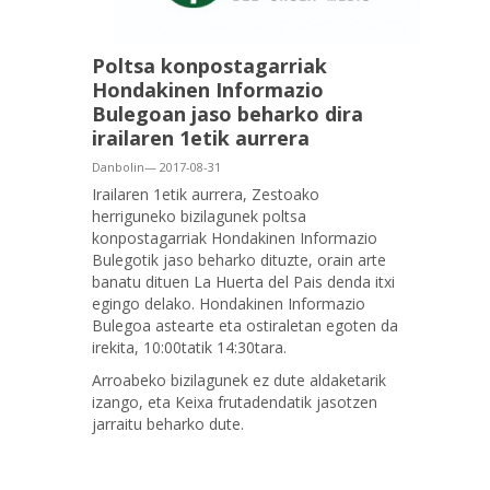
Poltsa konpostagarriak
Hondakinen Informazio
Bulegoan jaso beharko dira
irailaren 1etik aurrera
Danbolin— 2017-08-31
Irailaren 1etik aurrera, Zestoako
herriguneko bizilagunek poltsa
konpostagarriak Hondakinen Informazio
Bulegotik jaso beharko dituzte, orain arte
banatu dituen La Huerta del Pais denda itxi
egingo delako. Hondakinen Informazio
Bulegoa astearte eta ostiraletan egoten da
irekita, 10:00tatik 14:30tara.
Arroabeko bizilagunek ez dute aldaketarik
izango, eta Keixa frutadendatik jasotzen
jarraitu beharko dute.