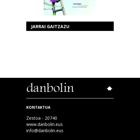
JARRAI GAITZAZU
KONTAKTUA
Zestoa - 20740
www.danbolin.eus
info@danbolin.eus