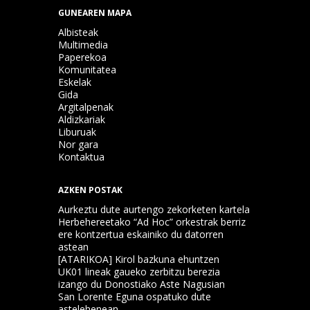
GUNEAREN MAPA
Albisteak
Multimedia
Paperekoa
Komunitatea
Eskelak
Gida
Argitalpenak
Aldizkariak
Liburuak
Nor gara
Kontaktua
AZKEN POSTAK
Aurkeztu dute aurtengo zekorketen kartela
Herbehereetako “Ad Hoc” orkestrak berriz
ere kontzertua eskainiko du datorren
astean
[ATARIKOA] Kirol bazkuna ehuntzen
UK01 lineak gaueko zerbitzu berezia
izango du Donostiako Aste Nagusian
San Lorente Eguna ospatuko dute
astelehenean