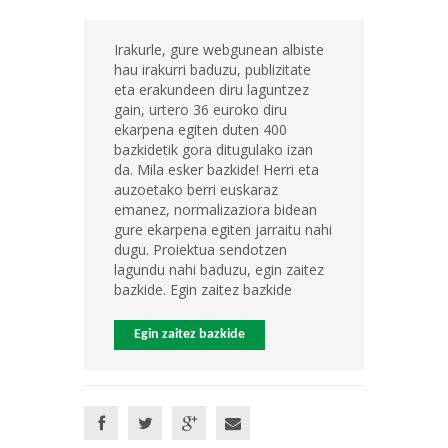
Irakurle, gure webgunean albiste
hau irakurri baduzu, publizitate
eta erakundeen diru laguntzez
gain, urtero 36 euroko diru
ekarpena egiten duten 400
bazkidetik gora ditugulako izan
da. Mila esker bazkide! Herri eta
auzoetako berri euskaraz
emanez, normalizaziora bidean
gure ekarpena egiten jarraitu nahi
dugu. Proiektua sendotzen
lagundu nahi baduzu, egin zaitez
bazkide. Egin zaitez bazkide
Egin zaitez bazkide