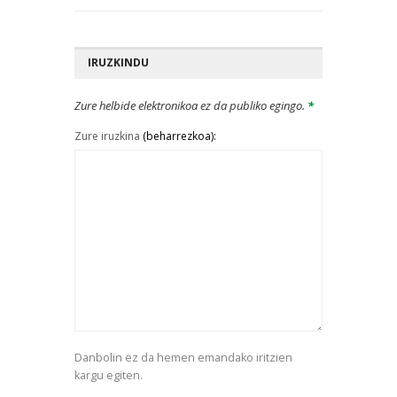
IRUZKINDU
Zure helbide elektronikoa ez da publiko egingo.
*
Zure iruzkina
(beharrezkoa):
Danbolin ez da hemen emandako iritzien
kargu egiten.