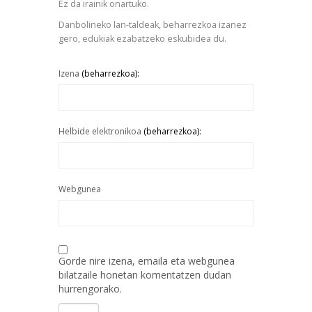
Ez da irainik onartuko.
Danbolineko lan-taldeak, beharrezkoa izanez
gero, edukiak ezabatzeko eskubidea du.
Izena
(beharrezkoa):
Helbide elektronikoa
(beharrezkoa):
Webgunea
Gorde nire izena, emaila eta webgunea
bilatzaile honetan komentatzen dudan
hurrengorako.