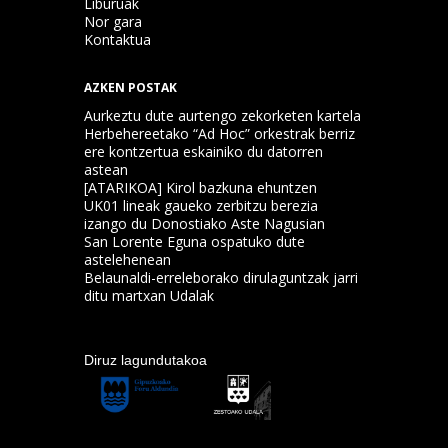
Liburuak
Nor gara
Kontaktua
AZKEN POSTAK
Aurkeztu dute aurtengo zekorketen kartela
Herbehereetako “Ad Hoc” orkestrak berriz
ere kontzertua eskainiko du datorren
astean
[ATARIKOA] Kirol bazkuna ehuntzen
UK01 lineak gaueko zerbitzu berezia
izango du Donostiako Aste Nagusian
San Lorente Eguna ospatuko dute
astelehenean
Belaunaldi-erreleborako dirulaguntzak jarri
ditu martxan Udalak
Diruz lagundutakoa