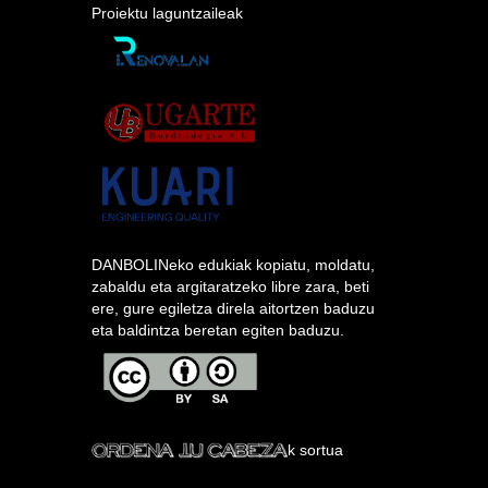
Proiektu laguntzaileak
DANBOLINeko edukiak kopiatu, moldatu,
zabaldu eta argitaratzeko libre zara, beti
ere, gure egiletza direla aitortzen baduzu
eta baldintza beretan egiten baduzu.
k sortua