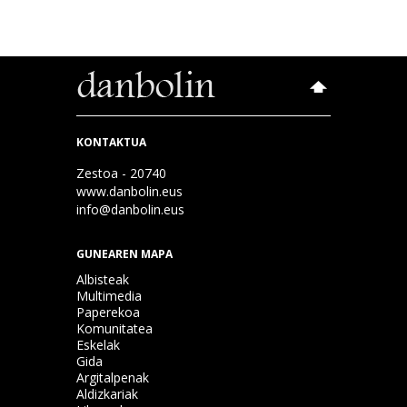
KONTAKTUA
Zestoa - 20740
www.danbolin.eus
info@danbolin.eus
GUNEAREN MAPA
Albisteak
Multimedia
Paperekoa
Komunitatea
Eskelak
Gida
Argitalpenak
Aldizkariak