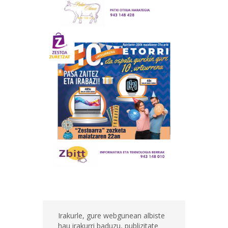
Irakurle, gure webgunean albiste
hau irakurri baduzu, publizitate