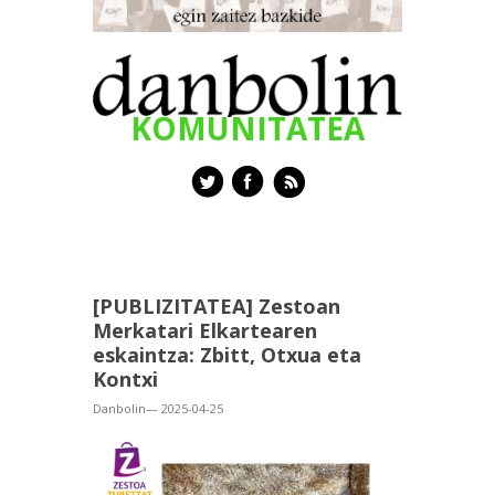
KOMUNITATEA
[PUBLIZITATEA] Zestoan
Merkatari Elkartearen
eskaintza: Zbitt, Otxua eta
Kontxi
Danbolin— 2025-04-25