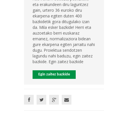
eta erakundeen diru laguntzez
gain, urtero 36 euroko diru
ekarpena egiten duten 400
bazkidetik gora ditugulako izan
da. Mila esker bazkide! Herri eta
auzoetako berri euskaraz
emanez, normalizaziora bidean
gure ekarpena egiten jarraitu nahi
dugu. Proiektua sendotzen
lagundu nahi baduzu, egin zaitez
bazkide. Egin zaitez bazkide
Egin zaitez bazkide