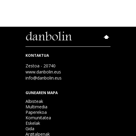
KONTAKTUA
Zestoa - 20740
www.danbolin.eus
info@danbolin.eus
GUNEAREN MAPA
Albisteak
Multimedia
Paperekoa
Komunitatea
Eskelak
Gida
Argitalpenak