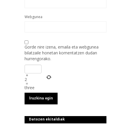
Webgunea
Gorde nire izena, emaila eta webgunea
bilatzaile honetan komentatzen dudan
hurrengorako.
+
2
=
three
Datozen ekitaldiak