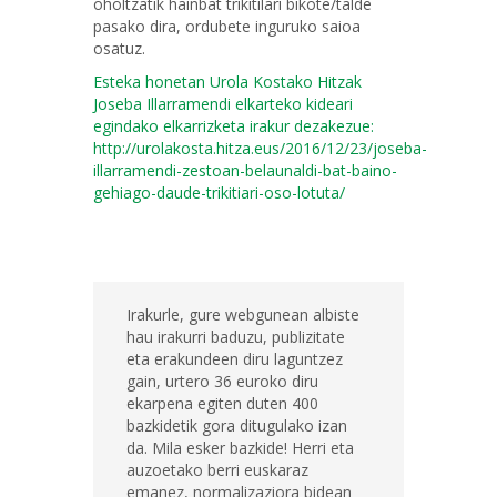
oholtzatik hainbat trikitilari bikote/talde
pasako dira, ordubete inguruko saioa
osatuz.
Esteka honetan Urola Kostako Hitzak
Joseba Illarramendi elkarteko kideari
egindako elkarrizketa irakur dezakezue:
http://urolakosta.hitza.eus/2016/12/23/joseba-
illarramendi-zestoan-belaunaldi-bat-baino-
gehiago-daude-trikitiari-oso-lotuta/
Irakurle, gure webgunean albiste
hau irakurri baduzu, publizitate
eta erakundeen diru laguntzez
gain, urtero 36 euroko diru
ekarpena egiten duten 400
bazkidetik gora ditugulako izan
da. Mila esker bazkide! Herri eta
auzoetako berri euskaraz
emanez, normalizaziora bidean