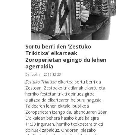
Sortu berri den ‘Zestuko
Trikitixa’ elkarteak
Zoroperietan egingo du lehen
agerraldia
Danbolin— 2016-12-23
Zestuko Trikitixa
elkartea sortu berri da
Zestoan. Zestoako trikitilariak elkartu eta
herriko festetan trikiti doinuez giroa
alaitzea da elkartearen helburu nagusia.
Taldearen lehen ekitaldi publikoa
Zoroperietan izango da, abenduaren 26an.
Erdikalean behera hasiko dute kalejira
11:30 inguruan, herriko txokoetara trikiti
doinuak zabalduz. Ondoren, plazako