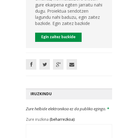
gure ekarpena egiten jarraitu nahi
dugu. Proiektua sendotzen
lagundu nahi baduzu, egin zaitez
bazkide. Egin zaitez bazkide
Egin zaitez bazkide
IRUZKINDU
Zure helbide elektronikoa ez da publiko egingo.
*
Zure iruzkina
(beharrezkoa):