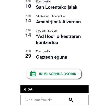
Egun guztia
ABU
10
San Lorenteko jaiak
14 abuztua
-
17 abuztua
ABU
14
Amabirjinak Aizarnan
7:00 pm
-
8:30 pm
ABU
14
“Ad Hoc” orkestraren
kontzertua
Egun guztia
ABU
29
Gazteen eguna
GIDA