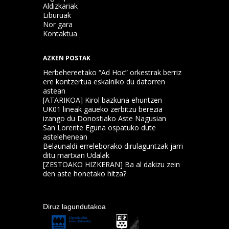
Aldizkariak
Liburuak
Nor gara
Kontaktua
AZKEN POSTAK
Herbehereetako “Ad Hoc” orkestrak berriz
ere kontzertua eskainiko du datorren
astean
[ATARIKOA] Kirol bazkuna ehuntzen
UK01 lineak gaueko zerbitzu berezia
izango du Donostiako Aste Nagusian
San Lorente Eguna ospatuko dute
astelehenean
Belaunaldi-erreleborako dirulaguntzak jarri
ditu martxan Udalak
[ZESTOAKO HIZKERAN] Ba al dakizu zein
den aste honetako hitza?
Diruz lagundutakoa