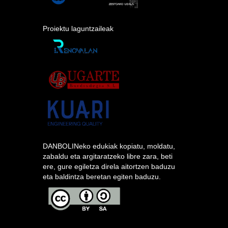
Proiektu laguntzaileak
DANBOLINeko edukiak kopiatu, moldatu,
zabaldu eta argitaratzeko libre zara, beti
ere, gure egiletza direla aitortzen baduzu
eta baldintza beretan egiten baduzu.