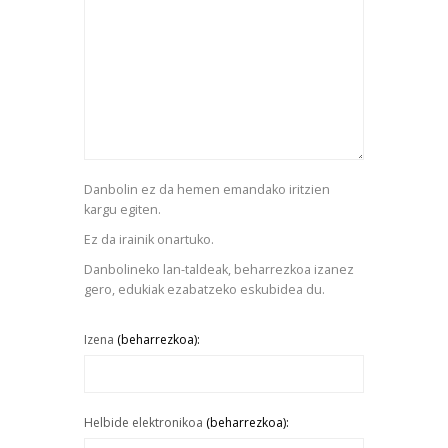
Danbolin ez da hemen emandako iritzien
kargu egiten.
Ez da irainik onartuko.
Danbolineko lan-taldeak, beharrezkoa izanez
gero, edukiak ezabatzeko eskubidea du.
Izena
(beharrezkoa):
Helbide elektronikoa
(beharrezkoa):