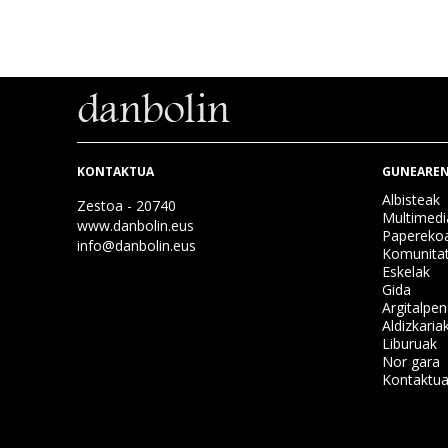
KONTAKTUA
GUNEAREN
Albisteak
Zestoa - 20740
Multimedi
www.danbolin.eus
Papereko
info@danbolin.eus
Komunita
Eskelak
Gida
Argitalpe
Aldizkaria
Liburuak
Nor gara
Kontaktu