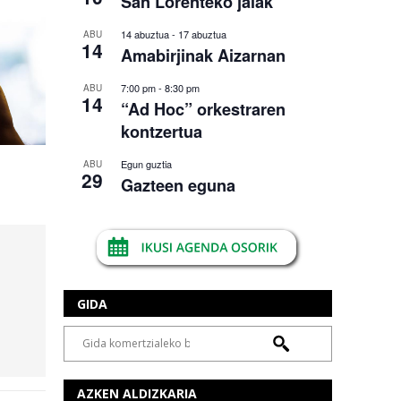
San Lorenteko jaiak
14 abuztua
-
17 abuztua
ABU
14
Amabirjinak Aizarnan
7:00 pm
-
8:30 pm
ABU
14
“Ad Hoc” orkestraren
kontzertua
Egun guztia
ABU
29
Gazteen eguna
GIDA
AZKEN ALDIZKARIA