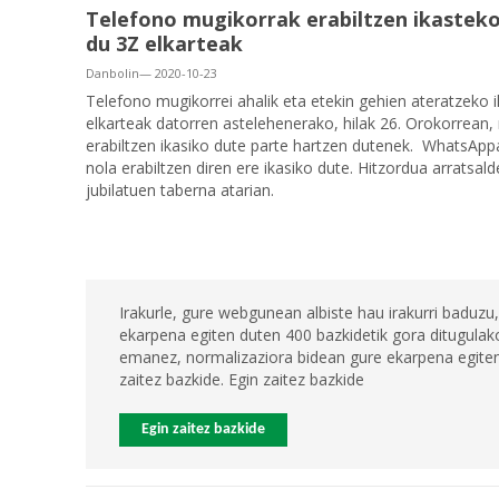
Telefono mugikorrak erabiltzen ikasteko
du 3Z elkarteak
Danbolin— 2020-10-23
Telefono mugikorrei ahalik eta etekin gehien ateratzeko 
elkarteak datorren astelehenerako, hilak 26. Orokorrea
erabiltzen ikasiko dute parte hartzen dutenek. WhatsAppa
nola erabiltzen diren ere ikasiko dute. Hitzordua arratsa
jubilatuen taberna atarian.
Irakurle, gure webgunean albiste hau irakurri baduzu,
ekarpena egiten duten 400 bazkidetik gora ditugulako
emanez, normalizaziora bidean gure ekarpena egiten 
zaitez bazkide. Egin zaitez bazkide
Egin zaitez bazkide