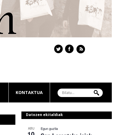
KONTAKTUA
Datozen ekitaldiak
Egun guztia
ABU
10