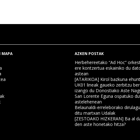
 MAPA
AZKEN POSTAK
Herbehereetako “Ad Hoc” orkest
a
ere kontzertua eskainiko du dat
a
astean
tea
[ATARIKOA] Kirol bazkuna ehun
UK01 lineak gaueko zerbitzu ber
izango du Donostiako Aste Nag
nak
San Lorente Eguna ospatuko du
k
astelehenean
Belaunaldi-erreleborako dirulagu
ditu martxan Udalak
a
[ZESTOAKO HIZKERAN] Ba al da
den aste honetako hitza?