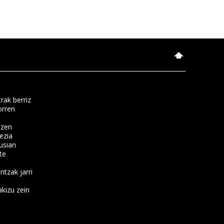
rak berriz
orren
tzen
ezia
usian
te
ntzak jarri
kizu zein