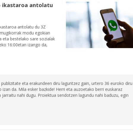
 ikastaroa antolatu
ikastaroa antolatu du 3Z
n, mugikorrak modu egokian
 eta bestelako sare sozialak
ldeko 16:00etan izango da,
 publizitate eta erakundeen diru laguntzez gain, urtero 36 euroko diru
 izan da. Mila esker bazkide! Herri eta auzoetako berri euskaraz
jarraitu nahi dugu. Proiektua sendotzen lagundu nahi baduzu, egin