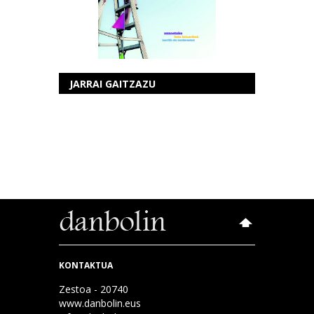
JARRAI GAITZAZU
KONTAKTUA
Zestoa - 20740
www.danbolin.eus