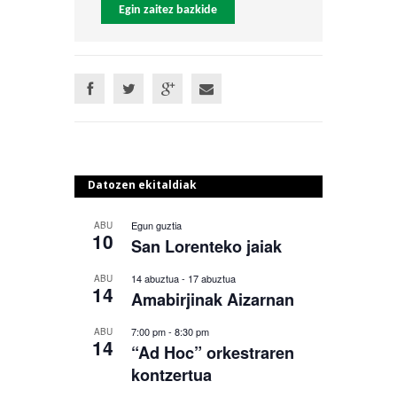
Egin zaitez bazkide
Datozen ekitaldiak
Egun guztia
ABU
10
San Lorenteko jaiak
14 abuztua
-
17 abuztua
ABU
14
Amabirjinak Aizarnan
7:00 pm
-
8:30 pm
ABU
14
“Ad Hoc” orkestraren
kontzertua