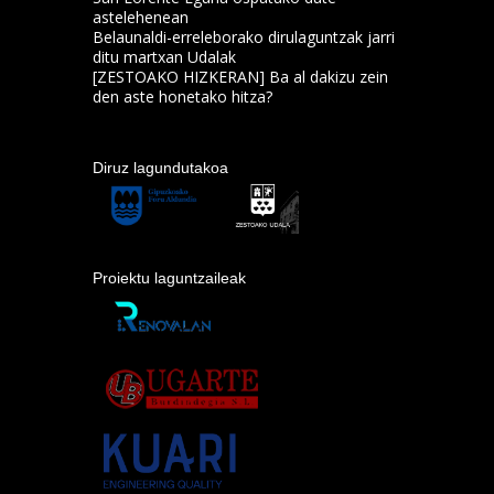
astelehenean
Belaunaldi-erreleborako dirulaguntzak jarri
ditu martxan Udalak
[ZESTOAKO HIZKERAN] Ba al dakizu zein
den aste honetako hitza?
Diruz lagundutakoa
Proiektu laguntzaileak