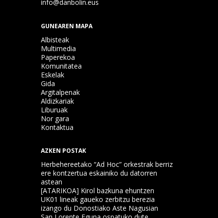
info@danbolin.eus
GUNEAREN MAPA
Albisteak
Multimedia
Paperekoa
Komunitatea
Eskelak
Gida
Argitalpenak
Aldizkariak
Liburuak
Nor gara
Kontaktua
AZKEN POSTAK
Herbehereetako “Ad Hoc” orkestrak berriz
ere kontzertua eskainiko du datorren
astean
[ATARIKOA] Kirol bazkuna ehuntzen
UK01 lineak gaueko zerbitzu berezia
izango du Donostiako Aste Nagusian
San Lorente Eguna ospatuko dute