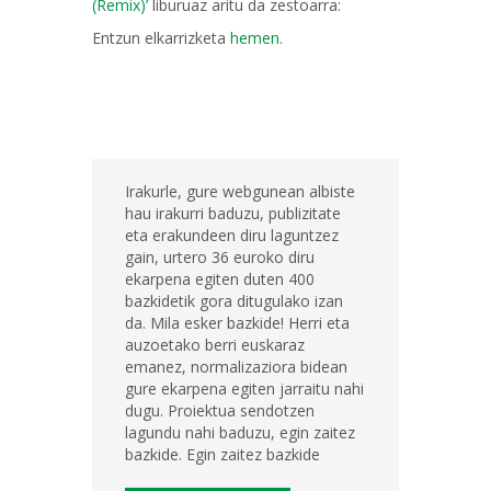
(Remix)’
liburuaz aritu da zestoarra:
Entzun elkarrizketa
hemen
.
Irakurle, gure webgunean albiste
hau irakurri baduzu, publizitate
eta erakundeen diru laguntzez
gain, urtero 36 euroko diru
ekarpena egiten duten 400
bazkidetik gora ditugulako izan
da. Mila esker bazkide! Herri eta
auzoetako berri euskaraz
emanez, normalizaziora bidean
gure ekarpena egiten jarraitu nahi
dugu. Proiektua sendotzen
lagundu nahi baduzu, egin zaitez
bazkide. Egin zaitez bazkide