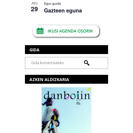
Egun guztia
ABU
29
Gazteen eguna
GIDA
AZKEN ALDIZKARIA