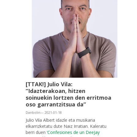
[TTAK!] Julio Vila:
“Idazterakoan, hitzen
soinuekin lortzen den erritmoa
oso garrantzitsua da”
Danbolin— 2021-01-18
Julio Vila Albert idazle eta musikaria
elkarrizketatu dute Naiz Irratian. Kaleratu
berri duen
‘Confesiones de un DeeJay