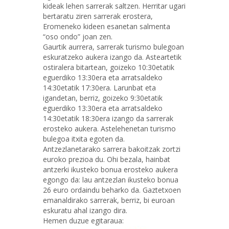
kideak lehen sarrerak saltzen. Herritar ugari
bertaratu ziren sarrerak erostera,
Eromeneko kideen esanetan salmenta
“oso ondo” joan zen.
Gaurtik aurrera, sarrerak turismo bulegoan
eskuratzeko aukera izango da. Asteartetik
ostiralera bitartean, goizeko 10:30etatik
eguerdiko 13:30era eta arratsaldeko
14:30etatik 17:30era. Larunbat eta
igandetan, berriz, goizeko 9:30etatik
eguerdiko 13:30era eta arratsaldeko
14:30etatik 18:30era izango da sarrerak
erosteko aukera. Astelehenetan turismo
bulegoa itxita egoten da.
Antzezlanetarako sarrera bakoitzak zortzi
euroko prezioa du. Ohi bezala, hainbat
antzerki ikusteko bonua erosteko aukera
egongo da: lau antzezlan ikusteko bonua
26 euro ordaindu beharko da. Gaztetxoen
emanaldirako sarrerak, berriz, bi euroan
eskuratu ahal izango dira.
Hemen duzue egitaraua: