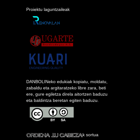
Proiektu laguntzaileak
DANBOLINeko edukiak kopiatu, moldatu,
zabaldu eta argitaratzeko libre zara, beti
ere, gure egiletza direla aitortzen baduzu
eta baldintza beretan egiten baduzu.
k sortua