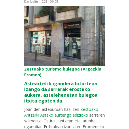
Danbolin— 2021-06-08
Zestoako turismo bulegoa (Argazkia:
Eromen)
Asteartetik igandera bitartean
izango da sarrerak erosteko
aukera, astelehenetan bulegoa
itxita egoten da.
Joan den asteburuan hasi zen
Zestoako
Antzerki Asteko aurtengo edizioko
sarreren
salmenta. Ostiral iluntzean eta larunbat
eguerdian Erdikalean izan ziren Eromeneko