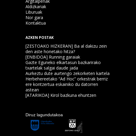
Argitalpenak
Aldizkariak
Liburuak
Nor gara
Kontaktua
AZKEN POSTAK
[ZESTOAKO HIZKERAN] Ba al dakizu zein
den aste honetako hitza?
[ENBIDOA] Running garaiak
Gazte Eguneko elkartasun bazkarirako
txartelak salgai daude jada
Aurkeztu dute aurtengo zekorketen kartela
Herbehereetako “Ad Hoc” orkestrak berriz
ere kontzertua eskainiko du datorren
astean
[ATARIKOA] Kirol bazkuna ehuntzen
Diruz lagundutakoa