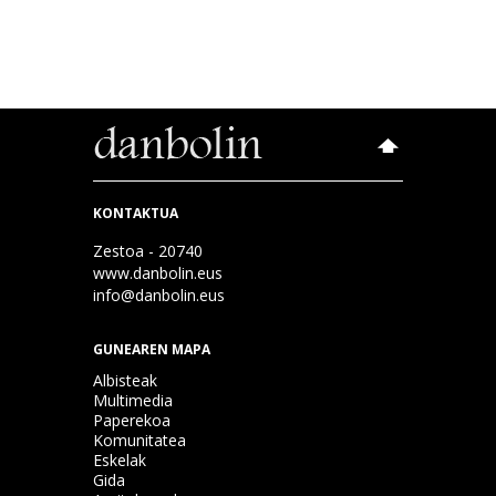
KONTAKTUA
Zestoa - 20740
www.danbolin.eus
info@danbolin.eus
GUNEAREN MAPA
Albisteak
Multimedia
Paperekoa
Komunitatea
Eskelak
Gida