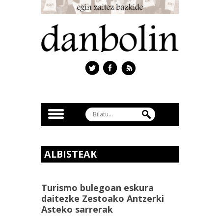
ALBISTEAK
Turismo bulegoan eskura
daitezke Zestoako Antzerki
Asteko sarrerak