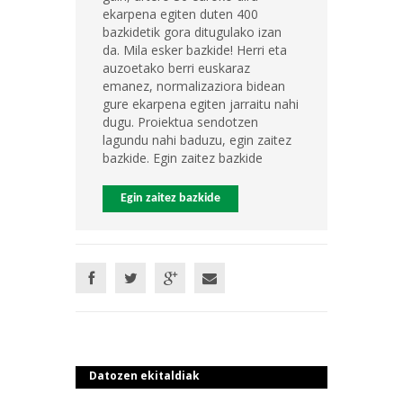
ekarpena egiten duten 400
bazkidetik gora ditugulako izan
da. Mila esker bazkide! Herri eta
auzoetako berri euskaraz
emanez, normalizaziora bidean
gure ekarpena egiten jarraitu nahi
dugu. Proiektua sendotzen
lagundu nahi baduzu, egin zaitez
bazkide. Egin zaitez bazkide
Egin zaitez bazkide
Datozen ekitaldiak