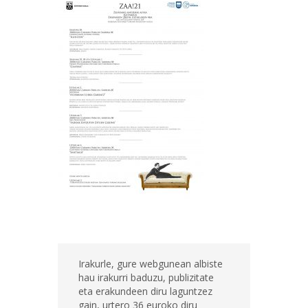
Irakurle, gure webgunean albiste
hau irakurri baduzu, publizitate
eta erakundeen diru laguntzez
gain, urtero 36 euroko diru