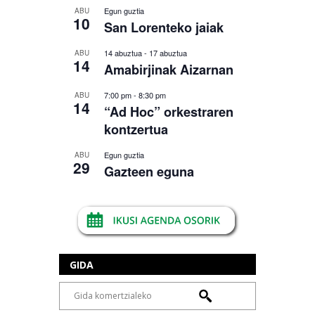
Egun guztia
ABU
10
San Lorenteko jaiak
14 abuztua
-
17 abuztua
ABU
14
Amabirjinak Aizarnan
7:00 pm
-
8:30 pm
ABU
14
“Ad Hoc” orkestraren
kontzertua
Egun guztia
ABU
29
Gazteen eguna
GIDA