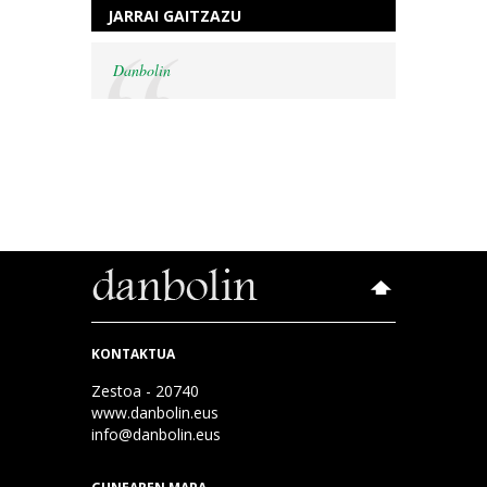
JARRAI GAITZAZU
Danbolin
KONTAKTUA
Zestoa - 20740
www.danbolin.eus
info@danbolin.eus