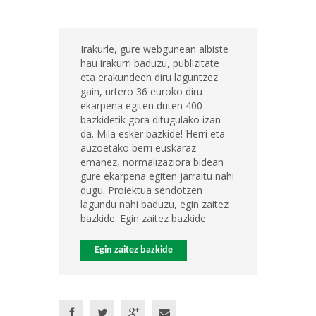
Irakurle, gure webgunean albiste
hau irakurri baduzu, publizitate
eta erakundeen diru laguntzez
gain, urtero 36 euroko diru
ekarpena egiten duten 400
bazkidetik gora ditugulako izan
da. Mila esker bazkide! Herri eta
auzoetako berri euskaraz
emanez, normalizaziora bidean
gure ekarpena egiten jarraitu nahi
dugu. Proiektua sendotzen
lagundu nahi baduzu, egin zaitez
bazkide. Egin zaitez bazkide
Egin zaitez bazkide