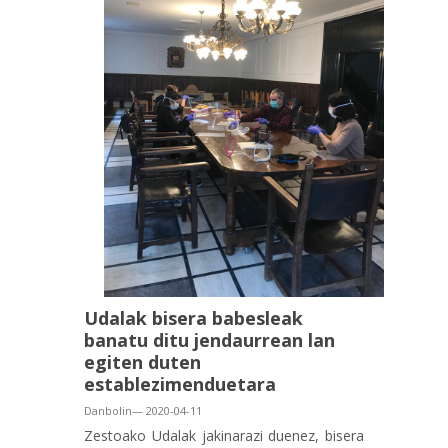
Udalak bisera babesleak
banatu ditu jendaurrean lan
egiten duten
establezimenduetara
Danbolin— 2020-04-11
Zestoako Udalak jakinarazi duenez, bisera