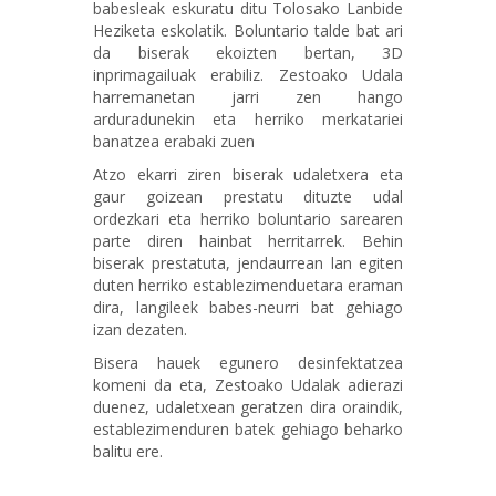
babesleak eskuratu ditu Tolosako Lanbide
Heziketa eskolatik. Boluntario talde bat ari
da biserak ekoizten bertan, 3D
inprimagailuak erabiliz. Zestoako Udala
harremanetan jarri zen hango
arduradunekin eta herriko merkatariei
banatzea erabaki zuen
Atzo ekarri ziren biserak udaletxera eta
gaur goizean prestatu dituzte udal
ordezkari eta herriko boluntario sarearen
parte diren hainbat herritarrek. Behin
biserak prestatuta, jendaurrean lan egiten
duten herriko establezimenduetara eraman
dira, langileek babes-neurri bat gehiago
izan dezaten.
Bisera hauek egunero desinfektatzea
komeni da eta, Zestoako Udalak adierazi
duenez, udaletxean geratzen dira oraindik,
establezimenduren batek gehiago beharko
balitu ere.