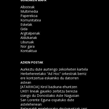
GUNEAREN MAPA
Albisteak
Multimedia
Paperekoa
Komunitatea
Eskelak
Gida
Argitalpenak
Aldizkariak
Liburuak
Nor gara
Kontaktua
AZKEN POSTAK
Aurkeztu dute aurtengo zekorketen kartela
Herbehereetako “Ad Hoc” orkestrak berriz
ere kontzertua eskainiko du datorren
astean
[ATARIKOA] Kirol bazkuna ehuntzen
UK01 lineak gaueko zerbitzu berezia
izango du Donostiako Aste Nagusian
San Lorente Eguna ospatuko dute
astelehenean
Belaunaldi-erreleborako dirulaguntzak jarri