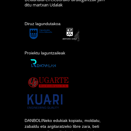
ditu martxan Udalak
Diruz lagundutakoa
Proiektu laguntzaileak
DANBOLINeko edukiak kopiatu, moldatu,
zabaldu eta argitaratzeko libre zara, beti