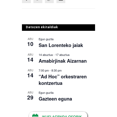
Datozen ekitaldiak
Egun guztia
ABU
10
San Lorenteko jaiak
14 abuztua
-
17 abuztua
ABU
14
Amabirjinak Aizarnan
7:00 pm
-
8:30 pm
ABU
14
“Ad Hoc” orkestraren
kontzertua
Egun guztia
ABU
29
Gazteen eguna