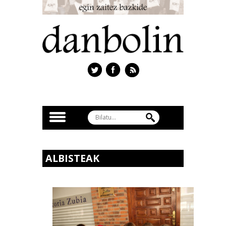
ALBISTEAK