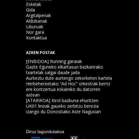
Eskelak
Gida
Argitalpenak
Aldizkariak
Liburuak
Nor gara
Kontaktua
AZKEN POSTAK
[ENBIDOA] Running garaiak
Gazte Eguneko elkartasun bazkarirako
txartelak salgai daude jada
Aurkeztu dute aurtengo zekorketen kartela
Herbehereetako “Ad Hoc” orkestrak berriz
ere kontzertua eskainiko du datorren
astean
[ATARIKOA] Kirol bazkuna ehuntzen
UK01 lineak gaueko zerbitzu berezia
izango du Donostiako Aste Nagusian
Diruz lagundutakoa