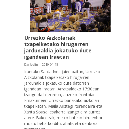
Urrezko Aizkolariak
txapelketako hirugarren
jardunaldia jokatuko dute
igandean Iraetan
Danbolin— 2019-01-18
Iraetako Santa Ines jaien baitan, Urrezko
Aizkolariak txapelketako hirugarren
jardunaldia jokatuko dute datorren
igandean Iraetan. Arratsaldeko 17:30ean
izango da hitzordua, auzoko frontoian.
Emakumeen Urrezko banakako aizkolari
txapelketan, Maila Ariztegi Iturendarra eta
Xanta Sousa lesakarra izango dira aurrez
aurre. Bakoitzak, metro bateko hiru enbor
moztu beharko ditu, ahalik eta denbora