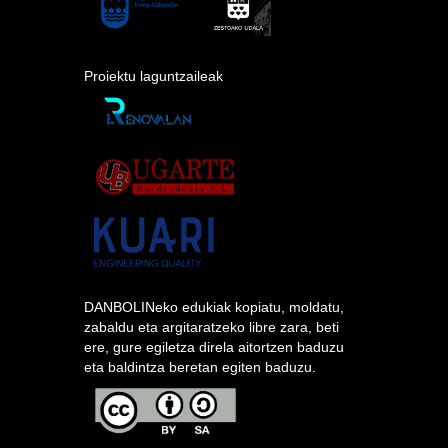
Proiektu laguntzaileak
DANBOLINeko edukiak kopiatu, moldatu,
zabaldu eta argitaratzeko libre zara, beti
ere, gure egiletza direla aitortzen baduzu
eta baldintza beretan egiten baduzu.