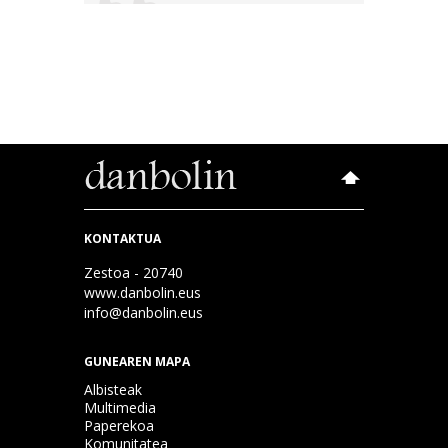
KONTAKTUA
Zestoa - 20740
www.danbolin.eus
info@danbolin.eus
GUNEAREN MAPA
Albisteak
Multimedia
Paperekoa
Komunitatea