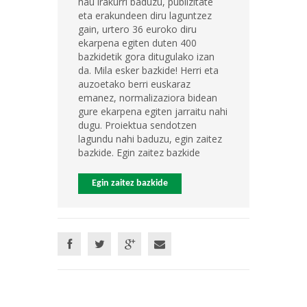
hau irakurri baduzu, publizitate
eta erakundeen diru laguntzez
gain, urtero 36 euroko diru
ekarpena egiten duten 400
bazkidetik gora ditugulako izan
da. Mila esker bazkide! Herri eta
auzoetako berri euskaraz
emanez, normalizaziora bidean
gure ekarpena egiten jarraitu nahi
dugu. Proiektua sendotzen
lagundu nahi baduzu, egin zaitez
bazkide. Egin zaitez bazkide
Egin zaitez bazkide