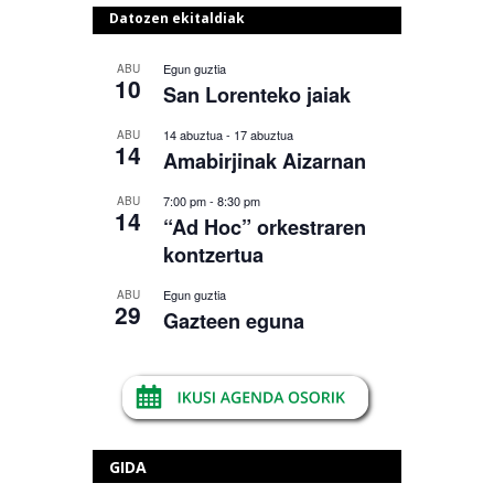
Datozen ekitaldiak
Egun guztia
ABU
10
San Lorenteko jaiak
14 abuztua
-
17 abuztua
ABU
14
Amabirjinak Aizarnan
7:00 pm
-
8:30 pm
ABU
14
“Ad Hoc” orkestraren
kontzertua
Egun guztia
ABU
29
Gazteen eguna
GIDA