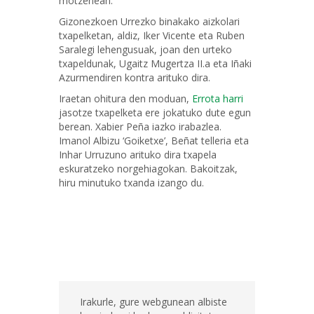
motzenean.
Gizonezkoen Urrezko binakako aizkolari
txapelketan, aldiz, Iker Vicente eta Ruben
Saralegi lehengusuak, joan den urteko
txapeldunak, Ugaitz Mugertza II.a eta Iñaki
Azurmendiren kontra arituko dira.
Iraetan ohitura den moduan,
Errota harri
jasotze txapelketa ere jokatuko dute egun
berean. Xabier Peña iazko irabazlea.
Imanol Albizu ‘Goiketxe’, Beñat telleria eta
Inhar Urruzuno arituko dira txapela
eskuratzeko norgehiagokan. Bakoitzak,
hiru minutuko txanda izango du.
Irakurle, gure webgunean albiste