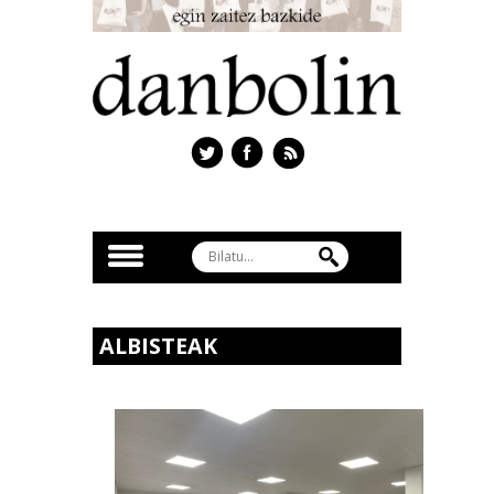
ALBISTEAK