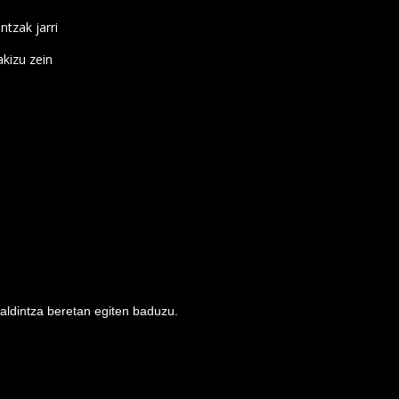
ntzak jarri
kizu zein
baldintza beretan egiten baduzu.