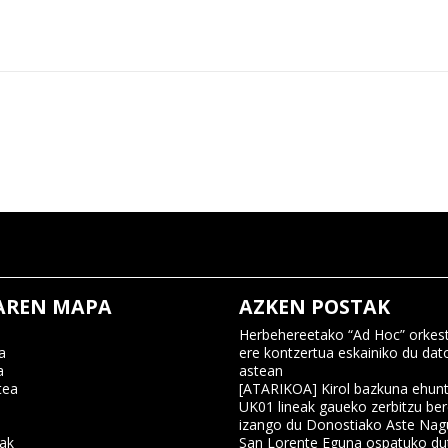
AREN MAPA
AZKEN POSTAK
Herbehereetako “Ad Hoc” orkest
a
ere kontzertua eskainiko du dat
a
astean
tea
[ATARIKOA] Kirol bazkuna ehun
UK01 lineak gaueko zerbitzu ber
izango du Donostiako Aste Nag
nak
San Lorente Eguna ospatuko du