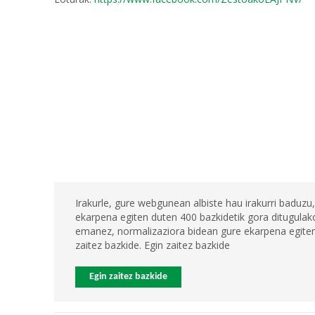
Irakurle, gure webgunean albiste hau irakurri baduzu,
ekarpena egiten duten 400 bazkidetik gora ditugulako
emanez, normalizaziora bidean gure ekarpena egiten 
zaitez bazkide. Egin zaitez bazkide
Egin zaitez bazkide