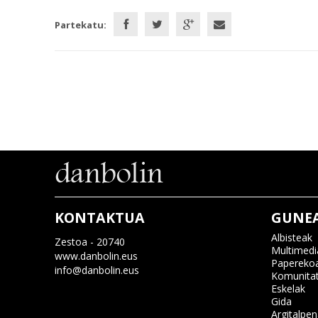
Partekatu:
KONTAKTUA
GUNE
Albisteak
Zestoa - 20740
Multimedi
www.danbolin.eus
Papereko
info@danbolin.eus
Komunita
Eskelak
Gida
Argitalpe