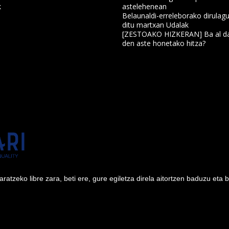
k
astelehenean
Belaunaldi-erreleborako dirulagu
ditu martxan Udalak
a
[ZESTOAKO HIZKERAN] Ba al da
den aste honetako hitza?
tzeko libre zara, beti ere, gure egiletza direla aitortzen baduzu eta 