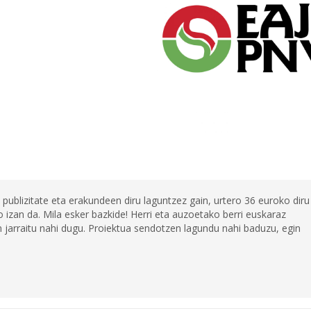
 publizitate eta erakundeen diru laguntzez gain, urtero 36 euroko diru
 izan da. Mila esker bazkide! Herri eta auzoetako berri euskaraz
jarraitu nahi dugu. Proiektua sendotzen lagundu nahi baduzu, egin