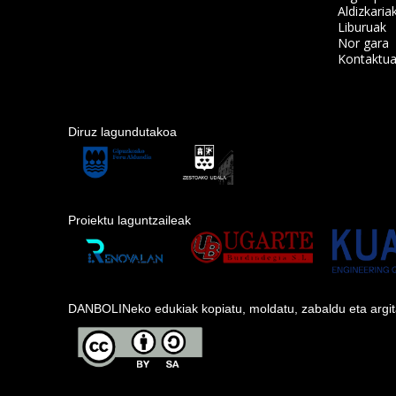
Aldizkaria
Liburuak
Nor gara
Kontaktu
Diruz lagundutakoa
Proiektu laguntzaileak
DANBOLINeko edukiak kopiatu, moldatu, zabaldu eta argitara