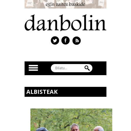
ALBISTEAK