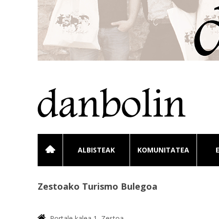
ALBISTEAK
KOMUNITATEA
Zestoako Turismo Bulegoa
Portale kalea 1, Zestoa