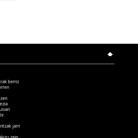
rak berriz
orren
tzen
ezia
usian
te
ntzak jarri
kizu zein