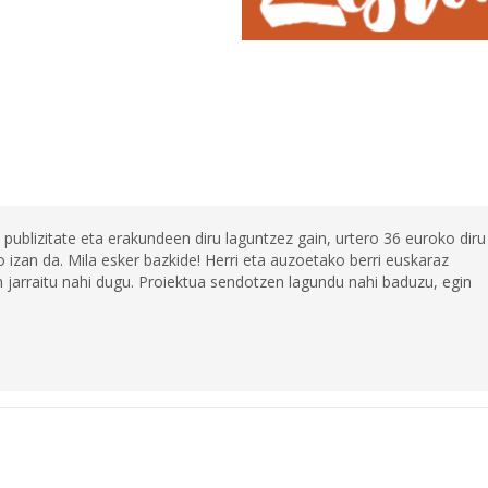
 publizitate eta erakundeen diru laguntzez gain, urtero 36 euroko diru
 izan da. Mila esker bazkide! Herri eta auzoetako berri euskaraz
jarraitu nahi dugu. Proiektua sendotzen lagundu nahi baduzu, egin