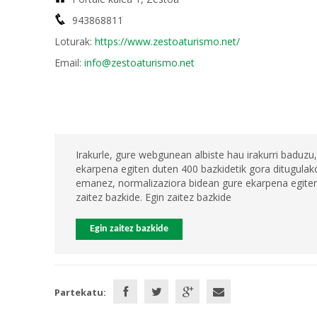
943868811
Loturak:
https://www.zestoaturismo.net/
Email:
info@zestoaturismo.net
Irakurle, gure webgunean albiste hau irakurri baduzu,
ekarpena egiten duten 400 bazkidetik gora ditugulako
emanez, normalizaziora bidean gure ekarpena egiten 
zaitez bazkide. Egin zaitez bazkide
Egin zaitez bazkide
Partekatu: