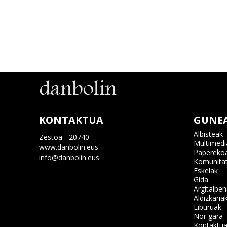
KONTAKTUA
GUNE
Albisteak
Zestoa - 20740
Multimedi
www.danbolin.eus
Papereko
info@danbolin.eus
Komunita
Eskelak
Gida
Argitalpe
Aldizkaria
Liburuak
Nor gara
Kontaktu