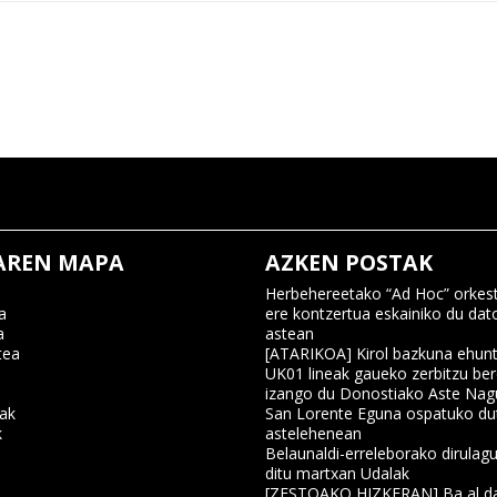
AREN MAPA
AZKEN POSTAK
Herbehereetako “Ad Hoc” orkest
a
ere kontzertua eskainiko du dat
a
astean
tea
[ATARIKOA] Kirol bazkuna ehun
UK01 lineak gaueko zerbitzu ber
izango du Donostiako Aste Nag
nak
San Lorente Eguna ospatuko du
k
astelehenean
Belaunaldi-erreleborako dirulagu
ditu martxan Udalak
a
[ZESTOAKO HIZKERAN] Ba al da