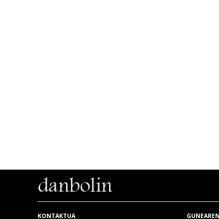
KONTAKTUA
GUNEAREN