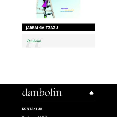
JARRAI GAITZAZU
Danbolin
KONTAKTUA