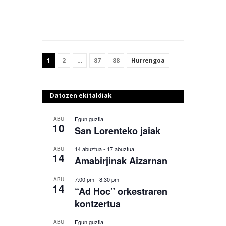
1
2
…
87
88
Hurrengoa
Datozen ekitaldiak
Egun guztia
ABU
10
San Lorenteko jaiak
14 abuztua
-
17 abuztua
ABU
14
Amabirjinak Aizarnan
7:00 pm
-
8:30 pm
ABU
14
“Ad Hoc” orkestraren
kontzertua
Egun guztia
ABU