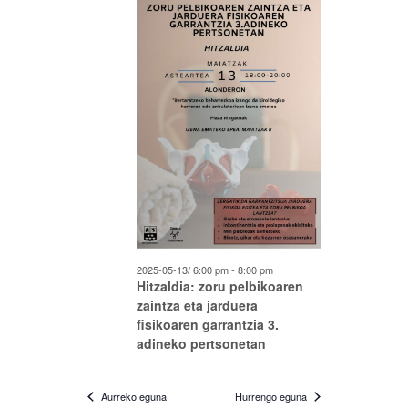
05-
13
2025-05-13/ 6:00 pm
-
8:00 pm
Hitzaldia: zoru pelbikoaren
zaintza eta jarduera
fisikoaren garrantzia 3.
adineko pertsonetan
Aurreko eguna
Hurrengo eguna