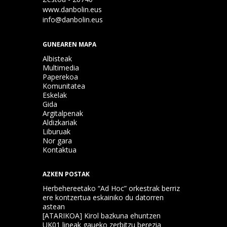
www.danbolin.eus
info@danbolin.eus
GUNEAREN MAPA
Albisteak
Multimedia
Paperekoa
Komunitatea
Eskelak
Gida
Argitalpenak
Aldizkariak
Liburuak
Nor gara
Kontaktua
AZKEN POSTAK
Herbehereetako “Ad Hoc” orkestrak berriz
ere kontzertua eskainiko du datorren
astean
[ATARIKOA] Kirol bazkuna ehuntzen
UK01 lineak gaueko zerbitzu berezia