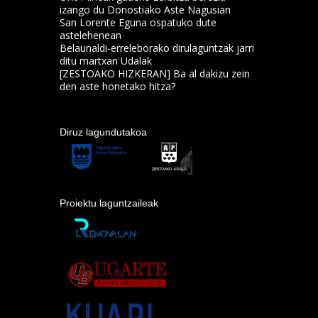
izango du Donostiako Aste Nagusian
San Lorente Eguna ospatuko dute
astelehenean
Belaunaldi-erreleborako dirulaguntzak jarri
ditu martxan Udalak
[ZESTOAKO HIZKERAN] Ba al dakizu zein
den aste honetako hitza?
Diruz lagundutakoa
Proiektu laguntzaileak