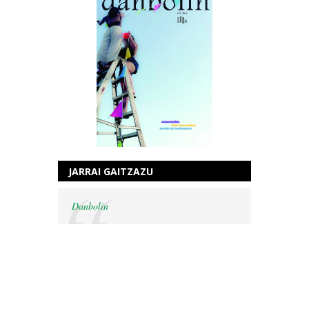
JARRAI GAITZAZU
Danbolin