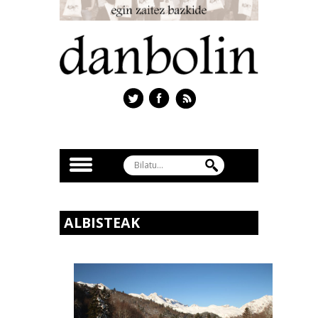
ALBISTEAK