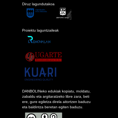
Diruz lagundutakoa
Proiektu laguntzaileak
DANBOLINeko edukiak kopiatu, moldatu,
zabaldu eta argitaratzeko libre zara, beti
ere, gure egiletza direla aitortzen baduzu
eta baldintza beretan egiten baduzu.