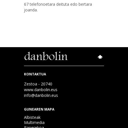
67 telefonoetara deituta edo bertara
joanda.
KONTAKTUA
Zestoa - 20740
www.danbolin.eus
info@danbolin.eus
GUNEAREN MAPA
Albisteak
Multimedia
Paperekoa