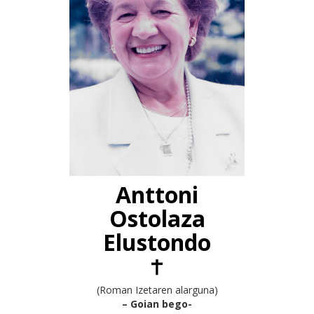
Anttoni
Ostolaza
Elustondo
(Roman Izetaren alarguna)
– Goian bego-