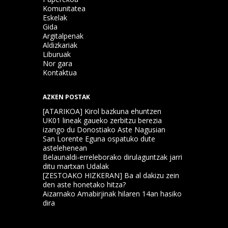
Komunitatea
Eskelak
Gida
Argitalpenak
Aldizkariak
Liburuak
Nor gara
Kontaktua
AZKEN POSTAK
[ATARIKOA] Kirol bazkuna ehuntzen
UK01 lineak gaueko zerbitzu berezia
izango du Donostiako Aste Nagusian
San Lorente Eguna ospatuko dute
astelehenean
Belaunaldi-erreleborako dirulaguntzak jarri
ditu martxan Udalak
[ZESTOAKO HIZKERAN] Ba al dakizu zein
den aste honetako hitza?
Aizarnako Amabirjinak hilaren 14an hasiko
dira