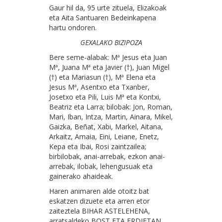
Gaur hil da, 95 urte zituela, Elizakoak
eta Aita Santuaren Bedeinkapena
hartu ondoren.
GEXALAKO BIZIPOZA
Bere seme-alabak: Mª Jesus eta Juan
Mª, Juana Mª eta Javier (†), Juan Migel
(†) eta Mariasun (†), Mª Elena eta
Jesus Mª, Asentxo eta Txanber,
Josetxo eta Pili, Luis Mª eta Kontxi,
Beatriz eta Larra; bilobak: Jon, Roman,
Mari, Iban, Intza, Martin, Ainara, Mikel,
Gaizka, Beñat, Xabi, Markel, Aitana,
Arkaitz, Amaia, Eini, Leiane, Enetz,
Kepa eta Ibai, Rosi zaintzailea;
birbilobak, anai-arrebak, ezkon anai-
arrebak, ilobak, lehengusuak eta
gainerako ahaideak.
Haren animaren alde otoitz bat
eskatzen dizuete eta arren etor
zaiteztela BIHAR ASTELEHENA,
arratsaldeko BOST ETA ERDIETAN,