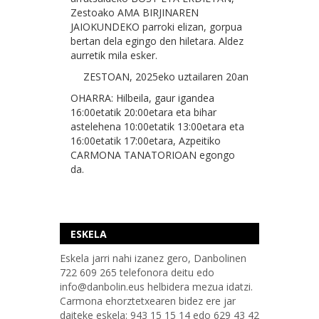
Zestoako AMA BIRJINAREN
JAIOKUNDEKO parroki elizan, gorpua
bertan dela egingo den hiletara. Aldez
aurretik mila esker.
ZESTOAN, 2025eko uztailaren 20an
OHARRA: Hilbeila, gaur igandea
16:00etatik 20:00etara eta bihar
astelehena 10:00etatik 13:00etara eta
16:00etatik 17:00etara, Azpeitiko
CARMONA TANATORIOAN egongo
da.
ESKELA
Eskela jarri nahi izanez gero, Danbolinen
722 609 265 telefonora deitu edo
info@danbolin.eus helbidera mezua idatzi.
Carmona ehorztetxearen bidez ere jar
daiteke eskela: 943 15 15 14 edo 629 43 42