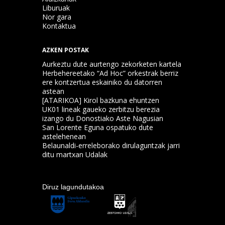
Liburuak
Nor gara
Kontaktua
AZKEN POSTAK
Aurkeztu dute aurtengo zekorketen kartela
Herbehereetako “Ad Hoc” orkestrak berriz
ere kontzertua eskainiko du datorren
astean
[ATARIKOA] Kirol bazkuna ehuntzen
UK01 lineak gaueko zerbitzu berezia
izango du Donostiako Aste Nagusian
San Lorente Eguna ospatuko dute
astelehenean
Belaunaldi-erreleborako dirulaguntzak jarri
ditu martxan Udalak
Diruz lagundutakoa