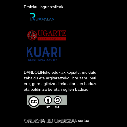
Proiektu laguntzaileak
DANBOLINeko edukiak kopiatu, moldatu,
zabaldu eta argitaratzeko libre zara, beti
ere, gure egiletza direla aitortzen baduzu
eta baldintza beretan egiten baduzu.
k sortua