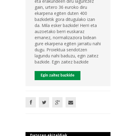
eta erakundeen diru laguntzez
gain, urtero 36 euroko diru
ekarpena egiten duten 400
bazkidetik gora ditugulako izan
da. Mila esker bazkide! Herri eta
auzoetako berri euskaraz
emanez, normalizaziora bidean
gure ekarpena egiten jarraitu nahi
dugu. Proiektua sendotzen
lagundu nahi baduzu, egin zaitez
bazkide. Egin zaitez bazkide
Egin zaitez bazkide
Datozen ekitaldiak