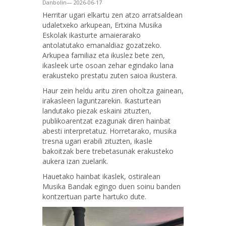
Danbolin— 2026-06-17
Herritar ugari elkartu zen atzo arratsaldean
udaletxeko arkupean, Ertxina Musika
Eskolak ikasturte amaierarako
antolatutako emanaldiaz gozatzeko.
Arkupea familiaz eta ikuslez bete zen,
ikasleek urte osoan zehar egindako lana
erakusteko prestatu zuten saioa ikustera.
Haur zein heldu aritu ziren oholtza gainean,
irakasleen laguntzarekin. Ikasturtean
landutako piezak eskaini zituzten,
publikoarentzat ezagunak diren hainbat
abesti interpretatuz. Horretarako, musika
tresna ugari erabili zituzten, ikasle
bakoitzak bere trebetasunak erakusteko
aukera izan zuelarik.
Hauetako hainbat ikaslek, ostiralean
Musika Bandak egingo duen soinu banden
kontzertuan parte hartuko dute.