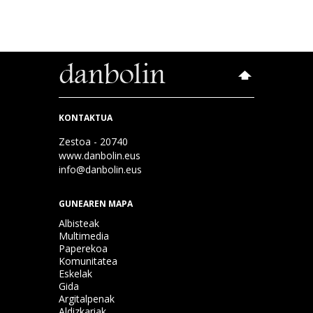
KONTAKTUA
Zestoa - 20740
www.danbolin.eus
info@danbolin.eus
GUNEAREN MAPA
Albisteak
Multimedia
Paperekoa
Komunitatea
Eskelak
Gida
Argitalpenak
Aldizkariak