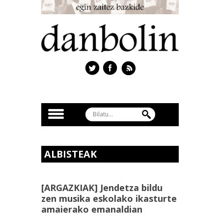
ALBISTEAK
[ARGAZKIAK] Jendetza bildu
zen musika eskolako ikasturte
amaierako emanaldian