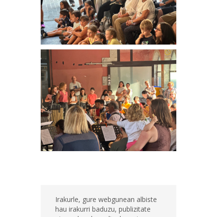
Irakurle, gure webgunean albiste
hau irakurri baduzu, publizitate