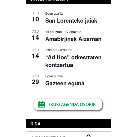
Egun guztia
ABU
10
San Lorenteko jaiak
14 abuztua
-
17 abuztua
ABU
14
Amabirjinak Aizarnan
7:00 pm
-
8:30 pm
ABU
14
“Ad Hoc” orkestraren
kontzertua
Egun guztia
ABU
29
Gazteen eguna
GIDA