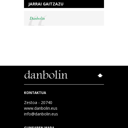
JARRAI GAITZAZU
Danbolin
KONTAKTUA
Zestoa - 20740
www.danbolin.eus
info@danbolin.eus
GUNEAREN MAPA