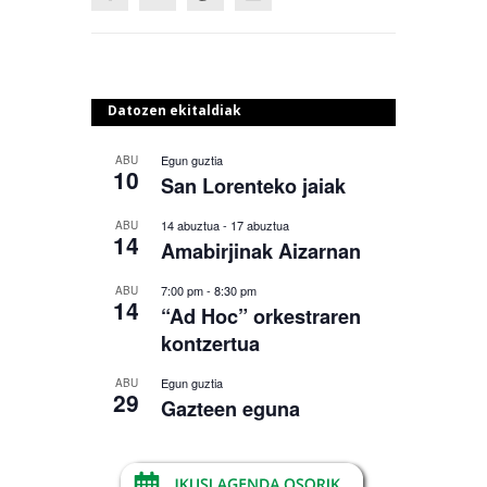
Datozen ekitaldiak
Egun guztia
ABU
10
San Lorenteko jaiak
14 abuztua
-
17 abuztua
ABU
14
Amabirjinak Aizarnan
7:00 pm
-
8:30 pm
ABU
14
“Ad Hoc” orkestraren
kontzertua
Egun guztia
ABU
29
Gazteen eguna