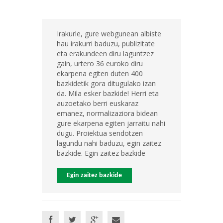
Irakurle, gure webgunean albiste
hau irakurri baduzu, publizitate
eta erakundeen diru laguntzez
gain, urtero 36 euroko diru
ekarpena egiten duten 400
bazkidetik gora ditugulako izan
da. Mila esker bazkide! Herri eta
auzoetako berri euskaraz
emanez, normalizaziora bidean
gure ekarpena egiten jarraitu nahi
dugu. Proiektua sendotzen
lagundu nahi baduzu, egin zaitez
bazkide. Egin zaitez bazkide
Egin zaitez bazkide