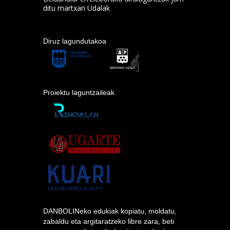
ditu martxan Udalak
Diruz lagundutakoa
Proiektu laguntzaileak
DANBOLINeko edukiak kopiatu, moldatu,
zabaldu eta argitaratzeko libre zara, beti