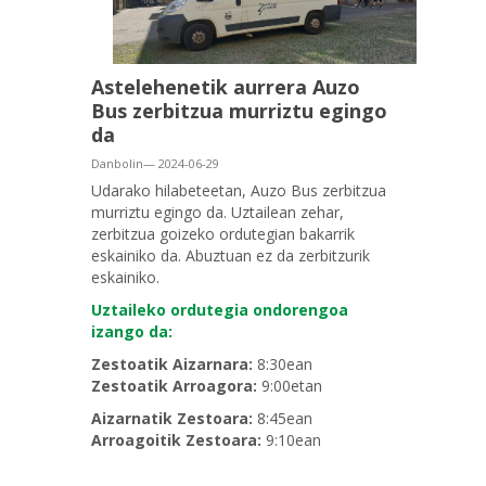
Astelehenetik aurrera Auzo
Bus zerbitzua murriztu egingo
da
Danbolin— 2024-06-29
Udarako hilabeteetan, Auzo Bus zerbitzua
murriztu egingo da. Uztailean zehar,
zerbitzua goizeko ordutegian bakarrik
eskainiko da. Abuztuan ez da zerbitzurik
eskainiko.
Uztaileko ordutegia ondorengoa
izango da:
Zestoatik Aizarnara:
8:30ean
Zestoatik Arroagora:
9:00etan
Aizarnatik Zestoara:
8:45ean
Arroagoitik Zestoara:
9:10ean