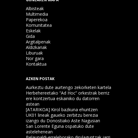
Albisteak
Multimedia
Paperekoa
Komunitatea
Eskelak
Gida
Argitalpenak
Aldizkariak
Liburuak
Nor gara
Kontaktua
AZKEN POSTAK
Aurkeztu dute aurtengo zekorketen kartela
Herbehereetako “Ad Hoc” orkestrak berriz
ere kontzertua eskainiko du datorren
astean
[ATARIKOA] Kirol bazkuna ehuntzen
UK01 lineak gaueko zerbitzu berezia
izango du Donostiako Aste Nagusian
San Lorente Eguna ospatuko dute
astelehenean
Belaunaldi-erreleborako dirulaguntzak jarri