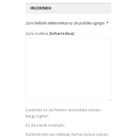
IRUZKINDU
Zure helbide elektronikoa ez da publiko egingo.
*
Zure iruzkina
(beharrezkoa):
Danbolin ez da hemen emandako iritzien
kargu egiten.
Ez da irainik onartuko.
Danbolineko lan-taldeak, beharrezkoa izanez