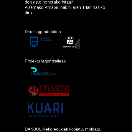
den aste honetako hitza?
Aizarnako Amabirjinak hilaren 14an hasiko
dira
Diruz lagundutakoa
Proiektu laguntzaileak
DANBOLINeko edukiak kopiatu, moldatu,