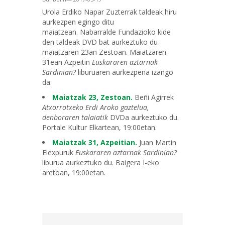
Urola Erdiko Napar Zuzterrak taldeak hiru
aurkezpen egingo ditu
maiatzean. Nabarralde Fundazioko kide
den taldeak DVD bat aurkeztuko du
maiatzaren 23an Zestoan. Maiatzaren
31ean Azpeitin
Euskararen aztarnak
Sardinian?
liburuaren aurkezpena izango
da:
Maiatzak 23, Zestoan.
Beñi Agirrek
Atxorrotxeko Erdi Aroko gaztelua,
denboraren talaiatik
DVDa aurkeztuko du.
Portale Kultur Elkartean, 19:00etan.
Maiatzak 31, Azpeitian.
Juan Martin
Elexpuruk
Euskararen aztarnak Sardinian?
liburua aurkeztuko du. Baigera I-eko
aretoan, 19:00etan.