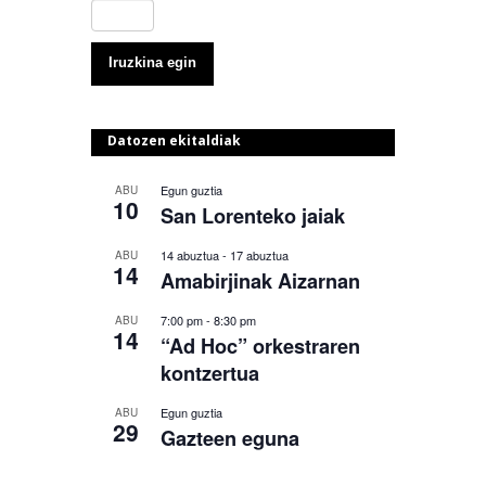
Datozen ekitaldiak
Egun guztia
ABU
10
San Lorenteko jaiak
14 abuztua
-
17 abuztua
ABU
14
Amabirjinak Aizarnan
7:00 pm
-
8:30 pm
ABU
14
“Ad Hoc” orkestraren
kontzertua
Egun guztia
ABU
29
Gazteen eguna