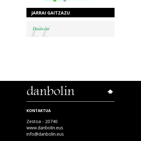
JARRAI GAITZAZU
Danbolin
KONTAKTUA
Zestoa - 20740
www.danbolin.eus
info@danbolin.eus