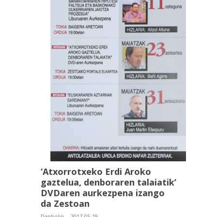
‘Atxorrotxeko Erdi Aroko
gaztelua, denboraren talaiatik’
DVDaren aurkezpena izango
da Zestoan
Danbolin— 2017-05-19