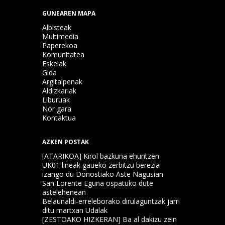
GUNEAREN MAPA
Albisteak
Multimedia
Paperekoa
Komunitatea
Eskelak
Gida
Argitalpenak
Aldizkariak
Liburuak
Nor gara
Kontaktua
AZKEN POSTAK
[ATARIKOA] Kirol bazkuna ehuntzen
UK01 lineak gaueko zerbitzu berezia
izango du Donostiako Aste Nagusian
San Lorente Eguna ospatuko dute
astelehenean
Belaunaldi-erreleborako dirulaguntzak jarri
ditu martxan Udalak
[ZESTOAKO HIZKERAN] Ba al dakizu zein