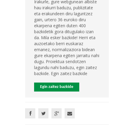
Irakurle, gure webgunean albiste
hau irakurri baduzu, publizitate
eta erakundeen diru laguntzez
gain, urtero 36 euroko diru
ekarpena egiten duten 400
bazkidetik gora ditugulako izan
da. Mila esker bazkide! Herri eta
auzoetako berri euskaraz
emanez, normalizaziora bidean
gure ekarpena egiten jarraitu nahi
dugu. Proiektua sendotzen
lagundu nahi baduzu, egin zaitez
bazkide. Egin zaitez bazkide
Egin zaitez bazkide