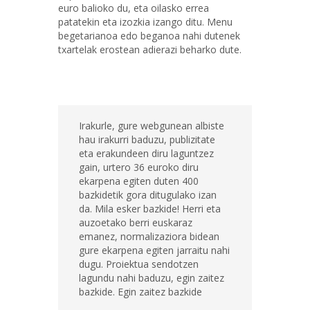
euro balioko du, eta oilasko errea
patatekin eta izozkia izango ditu. Menu
begetarianoa edo beganoa nahi dutenek
txartelak erostean adierazi beharko dute.
Irakurle, gure webgunean albiste
hau irakurri baduzu, publizitate
eta erakundeen diru laguntzez
gain, urtero 36 euroko diru
ekarpena egiten duten 400
bazkidetik gora ditugulako izan
da. Mila esker bazkide! Herri eta
auzoetako berri euskaraz
emanez, normalizaziora bidean
gure ekarpena egiten jarraitu nahi
dugu. Proiektua sendotzen
lagundu nahi baduzu, egin zaitez
bazkide. Egin zaitez bazkide