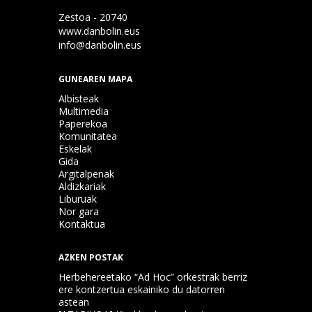
Zestoa - 20740
www.danbolin.eus
info@danbolin.eus
GUNEAREN MAPA
Albisteak
Multimedia
Paperekoa
Komunitatea
Eskelak
Gida
Argitalpenak
Aldizkariak
Liburuak
Nor gara
Kontaktua
AZKEN POSTAK
Herbehereetako “Ad Hoc” orkestrak berriz
ere kontzertua eskainiko du datorren
astean