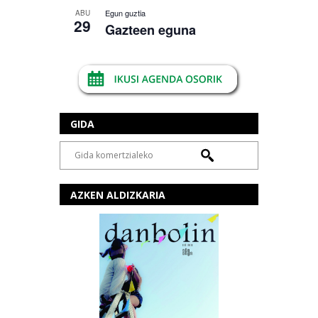
Egun guztia
ABU
29
Gazteen eguna
GIDA
AZKEN ALDIZKARIA