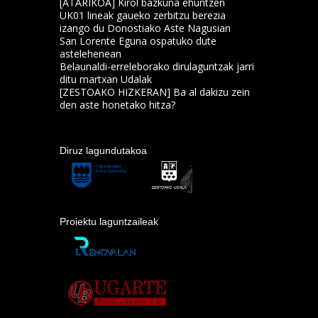
[ATARIKOA] Kirol bazkuna ehuntzen
UK01 lineak gaueko zerbitzu berezia
izango du Donostiako Aste Nagusian
San Lorente Eguna ospatuko dute
astelehenean
Belaunaldi-erreleborako dirulaguntzak jarri
ditu martxan Udalak
[ZESTOAKO HIZKERAN] Ba al dakizu zein
den aste honetako hitza?
Diruz lagundutakoa
Proiektu laguntzaileak