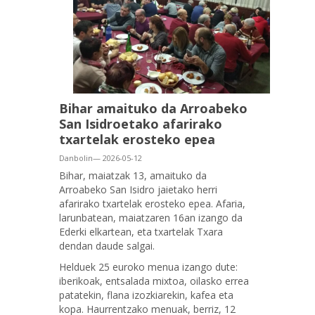
Bihar amaituko da Arroabeko
San Isidroetako afarirako
txartelak erosteko epea
Danbolin— 2026-05-12
Bihar, maiatzak 13, amaituko da
Arroabeko San Isidro jaietako herri
afarirako txartelak erosteko epea. Afaria,
larunbatean, maiatzaren 16an izango da
Ederki elkartean, eta txartelak Txara
dendan daude salgai.
Helduek 25 euroko menua izango dute:
iberikoak, entsalada mixtoa, oilasko errea
patatekin, flana izozkiarekin, kafea eta
kopa. Haurrentzako menuak, berriz, 12