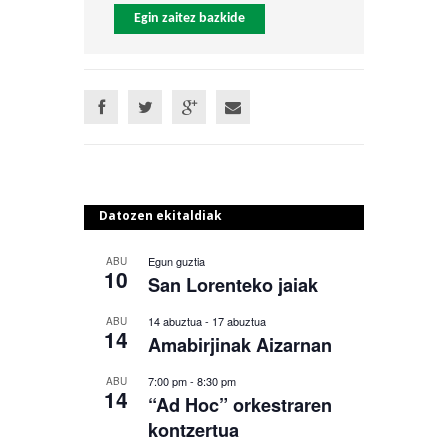
Egin zaitez bazkide
Datozen ekitaldiak
Egun guztia
ABU
10
San Lorenteko jaiak
14 abuztua
-
17 abuztua
ABU
14
Amabirjinak Aizarnan
7:00 pm
-
8:30 pm
ABU
14
“Ad Hoc” orkestraren
kontzertua